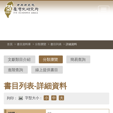
中
跳
到
點
央
主
擊
要
開
研
內
啟
容
或
究
切
上
下
主
區
換
一
一
圖
關
暫
張
張
連
塊
閉
停、
圖
圖
結
院-
播
片
片
首頁
書目資料庫
分類瀏覽
書目列表
詳細資料
網
放
站
臺
主
文獻類目介紹
分類瀏覽
簡易查詢
要
灣
選
進階查詢
線上提供書目
單
史
研
書目列表-詳細資料
究
字型大小：
小
中
大
列印：
所-