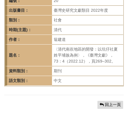
首
編號：
20
頁
出版書目：
臺灣史研究文獻類目 2022年度
類別：
社會
時期(主題)：
清代
作者：
翁建道
〈清代南崁地區的開發：以坑仔社夏
題名：
姓平埔族為例〉，《臺灣文獻》，
73：4（2022.12），頁269–302。
資料類別：
期刊
語文類別：
中文
回上一頁