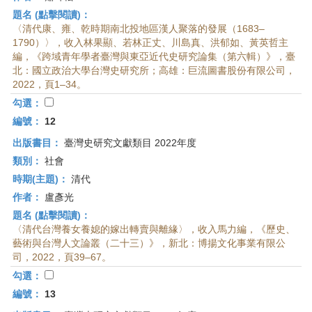
題名 (點擊閱讀)：
〈清代康、雍、乾時期南北投地區漢人聚落的發展（1683–
1790）〉，收入林果顯、若林正丈、川島真、洪郁如、黃英哲主
編，《跨域青年學者臺灣與東亞近代史研究論集（第六輯）》，臺
北：國立政治大學台灣史研究所；高雄：巨流圖書股份有限公司，
2022，頁1–34。
勾選：
編號：
12
出版書目：
臺灣史研究文獻類目 2022年度
類別：
社會
時期(主題)：
清代
作者：
盧彥光
題名 (點擊閱讀)：
〈清代台灣養女養媳的嫁出轉賣與離緣〉，收入馬力編，《歷史、
藝術與台灣人文論叢（二十三）》，新北：博揚文化事業有限公
司，2022，頁39–67。
勾選：
編號：
13