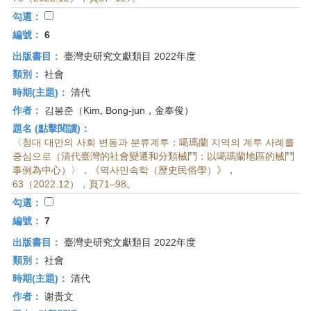
勾選：
編號：
6
出版書目：
臺灣史研究文獻類目 2022年度
類別：
社會
時期(主題)：
清代
作者：
김봉준（Kim, Bong-jun，金奉俊）
題名 (點擊閱讀)：
〈청대 대만의 사회 변동과 분류계투：噶瑪蘭 지역의 계투 사례를
중심으로（清代臺灣的社會變遷和分類械鬥：以噶瑪蘭地區的械鬥
事例為中心）〉，《역사민속학（歷史民俗學）》，
63（2022.12），頁71–98。
勾選：
編號：
7
出版書目：
臺灣史研究文獻類目 2022年度
類別：
社會
時期(主題)：
清代
作者：
谢贵文