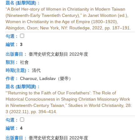
題名 (點擊閱讀)：
“A Brief Her-story of Women in Christianity in Modern Taiwan
(Nineteenth-Early Twentieth Century),” in Janet Wootton (ed.),
Women in Christianity in the Age of Empire (1800–1920),
Abingdon, Oxon; New York, NY: Routledge, 2022, pp. 187–191.
勾選：
編號：
3
出版書目：
臺灣史研究文獻類目 2022年度
類別：
社會
時期(主題)：
清代
作者：
Charouz, Ladislav（樂帝）
題名 (點擊閱讀)：
“‘Returning to the Faith of Our Forefathers’: The Role of
Historical Consciousness in Shaping Christian Missionary Work
in Nineteenth-Century Taiwan,” Studies in World Christianity, 28:
3 (2022.11), pp. 394–414.
勾選：
編號：
4
出版書目：
臺灣史研究文獻類目 2022年度