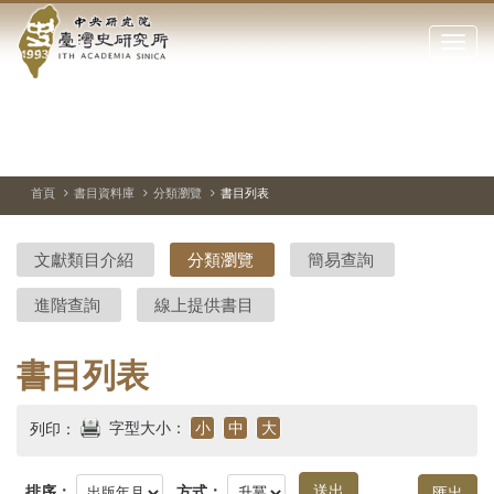
中
跳
到
點
央
主
擊
要
開
研
內
啟
容
或
究
切
上
下
主
區
換
一
一
圖
關
暫
張
張
連
塊
閉
停、
圖
圖
結
院-
播
片
片
首頁
書目資料庫
分類瀏覽
書目列表
網
放
站
臺
主
文獻類目介紹
分類瀏覽
簡易查詢
要
灣
選
進階查詢
線上提供書目
單
史
研
書目列表
究
字型大小：
小
中
大
列印：
所-
排序：
方式：