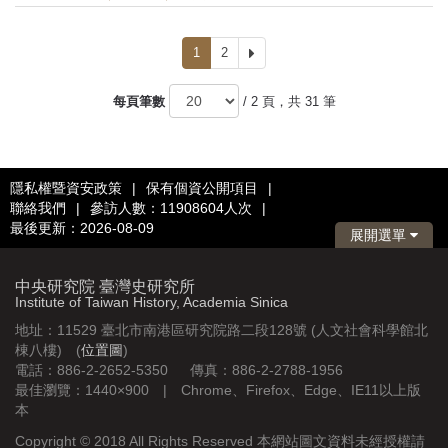
1
2
下
一
頁
每頁筆數
/ 2 頁，共 31 筆
隱私權暨資安政策
|
保有個資公開項目
|
聯絡我們
|
參訪人數：11908604人次
|
最後更新：2026-08-09
展開選單
中央研究院 臺灣史研究所
Institute of Taiwan History, Academia Sinica
地址：11529 臺北市南港區研究院路二段128號 (人文社會科學館北
棟八樓) (
位置圖
)
電話：886-2-2652-5350 傳真：886-2-2788-1956
最佳瀏覽：1440×900 | Chrome、Firefox、Edge、IE11以上版
本
Copyright © 2018 All Rights Reserved 本網站圖文資料未經授權請