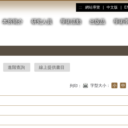
網站導覽
|
中文版
|
E
:::
本所簡介
研究人員
學術活動
出版品
學術
進階查詢
線上提供書目
字型大小：
小
中
列印：