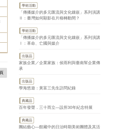
學術活動
「傳播媒介的多元匯流與文化鑲嵌」系列演講
Ⅱ：臺灣如何顯影在片格轉動間？
群
學術活動
「傳播媒介的多元匯流與文化鑲嵌」系列演講
Ⅰ：革命、亡國與媒介
出版品
家族企業／企業家族：侯雨利與臺南幫企業傳
承
頁
出版品
學海悠遊：黃富三先生訪問紀錄
典藏品
百年發聲．三十而立—設所30年紀念特展
典藏品
團結藝心—館藏中的日治時期美術團體及其活