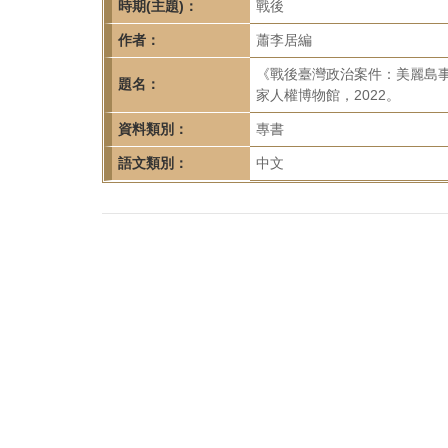
首
時期(主題)：
戰後
頁
作者：
蕭李居編
《戰後臺灣政治案件：美麗島
題名：
家人權博物館，2022。
資料類別：
專書
語文類別：
中文