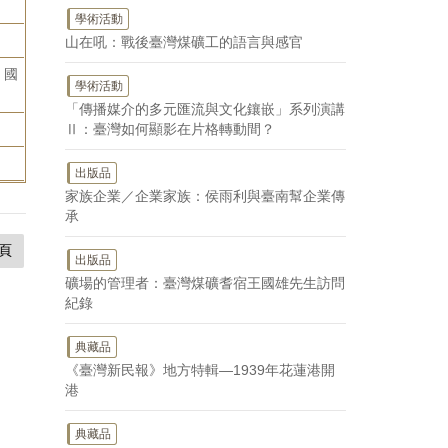
學術活動
山在吼：戰後臺灣煤礦工的語言與感官
：國
學術活動
「傳播媒介的多元匯流與文化鑲嵌」系列演講
Ⅱ：臺灣如何顯影在片格轉動間？
出版品
家族企業／企業家族：侯雨利與臺南幫企業傳
承
頁
出版品
礦場的管理者：臺灣煤礦耆宿王國雄先生訪問
紀錄
典藏品
《臺灣新民報》地方特輯—1939年花蓮港開
港
典藏品