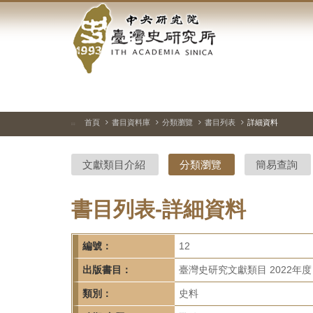
中
跳
到
央
主
要
研
內
容
究
區
塊
院-
首頁
書目資料庫
分類瀏覽
書目列表
詳細資料
:::
臺
文獻類目介紹
分類瀏覽
簡易查詢
灣
史
書目列表-詳細資料
研
編號：
12
究
出版書目：
臺灣史研究文獻類目 2022年度
所-
類別：
史料