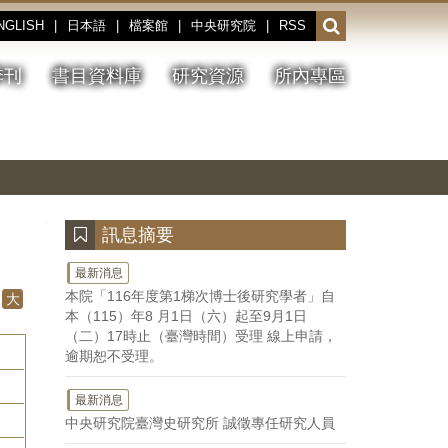
NGLISH
|
日本語
|
檔案館
|
中央研究院
|
RSS
開
啟
或
季刊
書目資料庫
研究資源
所內專區
收
合
搜
切
上
下
主
換
一
一
圖
尋
暫
張
張
連
停、
圖
圖
結
欄
播
片
片
位
放
:::
訊息摘要
最新消息
本院「116年度第1梯次博士後研究學者」自
大
本（115）年8 月1日（六）起至9月1日
（二）17時止（臺灣時間）受理 線上申請，
逾期恕不受理。
最新消息
中央研究院臺灣史研究所 誠徵專任研究人員