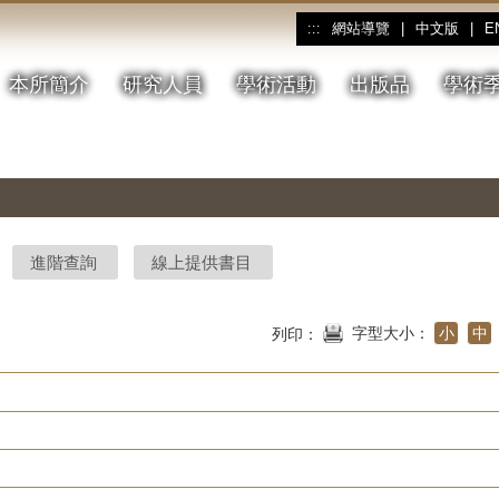
網站導覽
|
中文版
|
E
:::
本所簡介
研究人員
學術活動
出版品
學術
進階查詢
線上提供書目
字型大小：
小
中
列印：