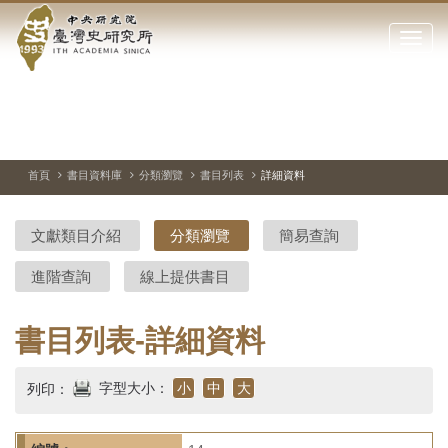
中
跳
到
點
央
主
擊
要
開
研
內
啟
容
或
究
切
上
下
主
區
換
一
一
圖
關
暫
張
張
連
塊
閉
停、
圖
圖
結
院-
播
片
片
首頁
書目資料庫
分類瀏覽
書目列表
詳細資料
網
放
站
臺
主
文獻類目介紹
分類瀏覽
簡易查詢
要
灣
選
進階查詢
線上提供書目
單
史
研
書目列表-詳細資料
究
字型大小：
小
中
大
列印：
所-