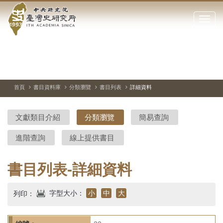
中
跳
到
點
央
主
擊
要
開
研
內
啟
容
或
究
切
上
下
主
區
換
一
一
圖
關
暫
張
張
連
塊
閉
停、
圖
圖
結
院-
播
片
片
首頁
書目資料庫
分類瀏覽
書目列表
詳細資料
網
放
站
臺
主
文獻類目介紹
分類瀏覽
簡易查詢
要
灣
選
進階查詢
線上提供書目
單
史
研
書目列表-詳細資料
究
字型大小：
小
中
大
列印：
所-