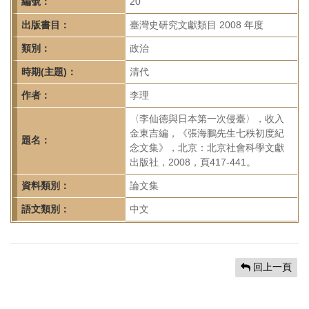
首
編號：
20
頁
出版書目：
臺灣史研究文獻類目 2008 年度
類別：
政治
時期(主題)：
清代
作者：
李理
〈李仙德與日本第一次侵臺〉，收入
金東吉編，《張海鵬先生七秩初度紀
題名：
念文集》，北京：北京社會科學文獻
出版社，2008，頁417-441。
資料類別：
論文集
語文類別：
中文
回上一頁