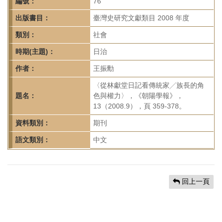
首
編號：
76
頁
出版書目：
臺灣史研究文獻類目 2008 年度
類別：
社會
時期(主題)：
日治
作者：
王振勳
〈從林獻堂日記看傳統家╱族長的角
題名：
色與權力〉，《朝陽學報》，
13（2008.9），頁 359-378。
資料類別：
期刊
語文類別：
中文
回上一頁