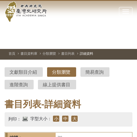
中
跳
到
點
央
主
擊
要
開
研
內
啟
容
或
究
切
上
下
主
區
換
一
一
圖
關
暫
張
張
連
塊
閉
停、
圖
圖
結
院-
播
片
片
首頁
書目資料庫
分類瀏覽
書目列表
詳細資料
網
放
站
臺
主
文獻類目介紹
分類瀏覽
簡易查詢
要
灣
選
進階查詢
線上提供書目
單
史
研
書目列表-詳細資料
究
字型大小：
小
中
大
列印：
所-