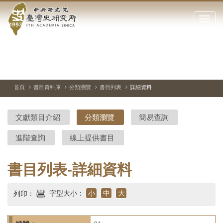
中
跳
到
點
央
主
擊
要
開
研
內
啟
容
或
究
切
上
下
主
區
換
一
一
圖
關
暫
張
張
連
塊
閉
停、
圖
圖
結
院-
播
片
片
首頁
書目資料庫
分類瀏覽
書目列表
詳細資料
網
放
站
臺
主
文獻類目介紹
分類瀏覽
簡易查詢
要
灣
選
進階查詢
線上提供書目
單
史
研
書目列表-詳細資料
究
字型大小：
小
中
大
列印：
所-