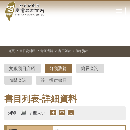
中
跳
到
點
央
主
擊
要
開
研
內
啟
容
或
究
切
上
下
主
區
換
一
一
圖
關
暫
張
張
連
塊
閉
停、
圖
圖
結
院-
播
片
片
首頁
書目資料庫
分類瀏覽
書目列表
詳細資料
網
放
站
臺
主
文獻類目介紹
分類瀏覽
簡易查詢
要
灣
選
進階查詢
線上提供書目
單
史
研
書目列表-詳細資料
究
字型大小：
小
中
大
列印：
所-