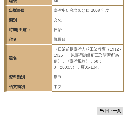
首
編號：
55
頁
出版書目：
臺灣史研究文獻類目 2008 年度
類別：
文化
時期(主題)：
日治
作者：
鄭麗玲
〈日治前期臺灣人的工業教育（1912 -
1925）：以臺灣總督府工業講習所為
題名：
例〉，《臺灣風物》，58：
3（2008.9），頁95-134。
資料類別：
期刊
語文類別：
中文
回上一頁