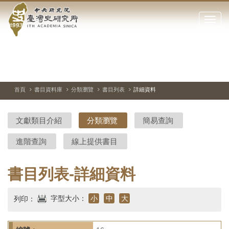
中
跳
到
點
央
主
擊
要
開
研
內
啟
容
或
究
切
上
下
主
區
換
一
一
圖
關
暫
張
張
連
塊
閉
停、
圖
圖
結
院-
播
片
片
首頁
書目資料庫
分類瀏覽
書目列表
詳細資料
網
放
站
臺
主
文獻類目介紹
分類瀏覽
簡易查詢
要
灣
選
進階查詢
線上提供書目
單
史
研
書目列表-詳細資料
究
字型大小：
小
中
大
列印：
所-