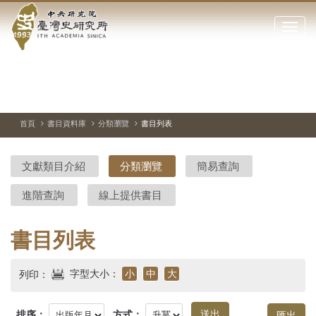
中
跳
到
點
央
主
擊
要
開
研
內
啟
容
或
究
切
上
下
主
區
換
一
一
圖
關
暫
張
張
連
塊
閉
停、
圖
圖
結
院-
播
片
片
首頁
書目資料庫
分類瀏覽
書目列表
網
放
站
臺
主
文獻類目介紹
分類瀏覽
簡易查詢
要
灣
選
進階查詢
線上提供書目
單
史
研
書目列表
究
字型大小：
小
中
大
列印：
所-
排序：
方式：