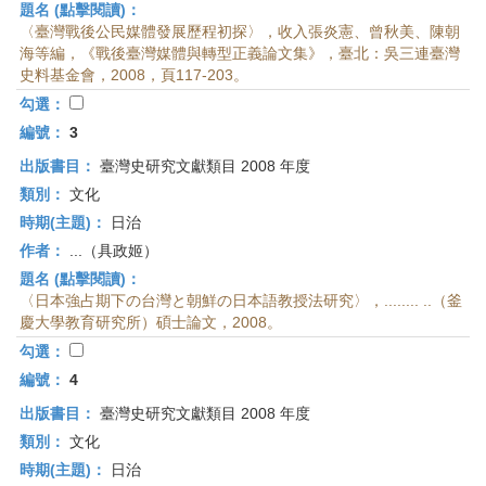
題名 (點擊閱讀)：
〈臺灣戰後公民媒體發展歷程初探〉，收入張炎憲、曾秋美、陳朝
海等編，《戰後臺灣媒體與轉型正義論文集》，臺北：吳三連臺灣
史料基金會，2008，頁117-203。
勾選：
編號：
3
出版書目：
臺灣史研究文獻類目 2008 年度
類別：
文化
時期(主題)：
日治
作者：
...（具政姬）
題名 (點擊閱讀)：
〈日本強占期下の台灣と朝鮮の日本語教授法研究〉，........ ..（釜
慶大學教育研究所）碩士論文，2008。
勾選：
編號：
4
出版書目：
臺灣史研究文獻類目 2008 年度
類別：
文化
時期(主題)：
日治