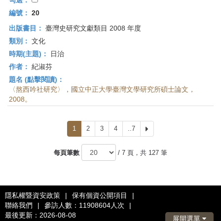
勾選：
編號：
20
出版書目：
臺灣史研究文獻類目 2008 年度
類別：
文化
時期(主題)：
日治
作者：
紀淑芬
題名 (點擊閱讀)：
〈熬西吟社研究〉，國立中正大學臺灣文學研究所碩士論文，
2008。
1
2
3
4
..7
下
一
頁
每頁筆數
/ 7 頁，共 127 筆
隱私權暨資安政策
|
保有個資公開項目
|
聯絡我們
|
參訪人數：11908604人次
|
最後更新：2026-08-08
展開選單