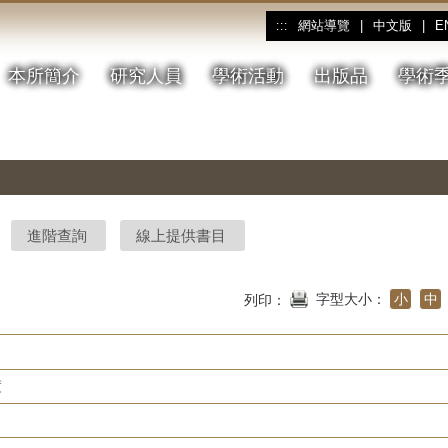
網站導覽
|
中文版
|
E
:::
本所簡介
研究人員
學術活動
出版品
學術
進階查詢
線上提供書目
字型大小：
小
中
列印：
度