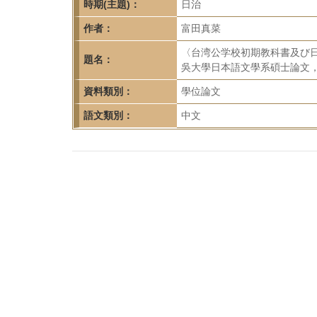
首
時期(主題)：
日治
頁
作者：
富田真菜
〈台湾公学校初期教科書及び
題名：
吳大學日本語文學系碩士論文，2
資料類別：
學位論文
語文類別：
中文