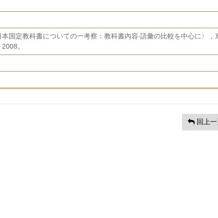
日本国定教科書についての一考察：教科書內容‧語彙の比較を中心に〉，
008。
回上一