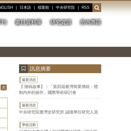
NGLISH
|
日本語
|
檔案館
|
中央研究院
|
RSS
開
啟
或
季刊
書目資料庫
研究資源
所內專區
收
合
搜
切
上
下
主
換
一
一
圖
尋
暫
張
張
連
停、
圖
圖
結
欄
播
片
片
位
放
:::
訊息摘要
最新消息
【 徵稿啟事】：「第四屆臺灣商業傳統：體
大
制內外的操作」國際學術研討會
最新消息
中央研究院臺灣史研究所 誠徵專任研究人員
學術活動