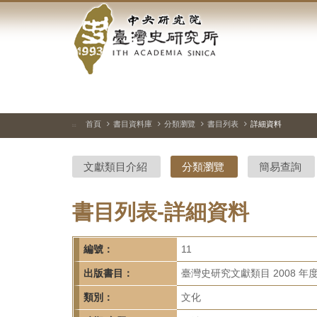
中
跳
到
央
主
要
研
內
容
究
區
塊
院-
首頁
書目資料庫
分類瀏覽
書目列表
詳細資料
:::
臺
文獻類目介紹
分類瀏覽
簡易查詢
灣
史
書目列表-詳細資料
研
編號：
11
究
出版書目：
臺灣史研究文獻類目 2008 年
所-
類別：
文化