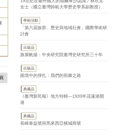
19世紀在臺外國人的福爾摩沙認識／林欣宜
女士（國立臺灣師範大學歷史學系副教授）
學術活動
東
「第六屆族群、歷史與地域社會」國際學術研
討會
出版品
旗展帆揚：中央研究院臺灣史研究所三十年
出版品
困境中的掙扎：我們的荊棘之路
頁
典藏品
《臺灣新民報》地方特輯—1939年花蓮港開
港
典藏品
長崎泰益號與馬來西亞檳城商號