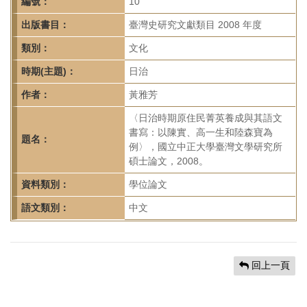
首
編號：
10
頁
出版書目：
臺灣史研究文獻類目 2008 年度
類別：
文化
時期(主題)：
日治
作者：
黃雅芳
〈日治時期原住民菁英養成與其語文
書寫：以陳實、高一生和陸森寶為
題名：
例〉，國立中正大學臺灣文學研究所
碩士論文，2008。
資料類別：
學位論文
語文類別：
中文
回上一頁