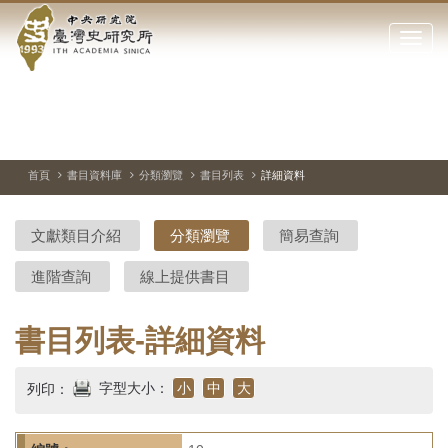
中
跳
到
點
央
主
擊
要
開
研
內
啟
容
或
究
切
上
下
主
區
換
一
一
圖
關
暫
張
張
連
塊
閉
停、
圖
圖
結
院-
播
片
片
首頁
書目資料庫
分類瀏覽
書目列表
詳細資料
網
放
站
臺
主
文獻類目介紹
分類瀏覽
簡易查詢
要
灣
選
進階查詢
線上提供書目
單
史
研
書目列表-詳細資料
究
字型大小：
小
中
大
列印：
所-