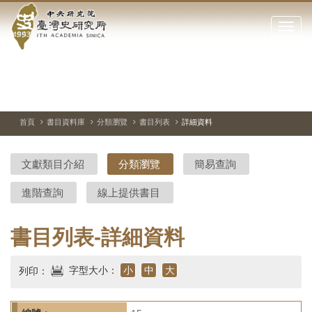
中
跳
到
點
央
主
擊
要
開
研
內
啟
容
或
究
切
上
下
主
區
換
一
一
圖
關
暫
張
張
連
塊
閉
停、
圖
圖
結
院-
播
片
片
首頁
書目資料庫
分類瀏覽
書目列表
詳細資料
網
放
站
臺
主
文獻類目介紹
分類瀏覽
簡易查詢
要
灣
選
進階查詢
線上提供書目
單
史
研
書目列表-詳細資料
究
字型大小：
小
中
大
列印：
所-