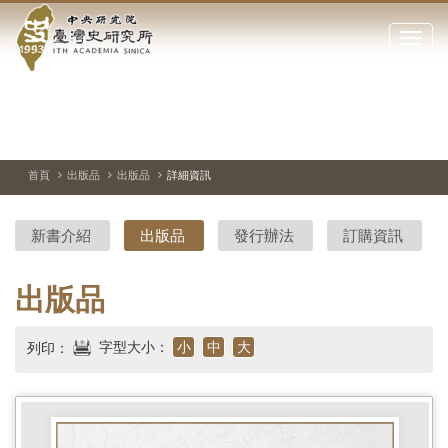
中
跳
到
點
央
主
擊
要
開
研
內
啟
容
或
究
切
上
下
主
區
換
一
一
圖
關
暫
張
張
連
塊
閉
停、
圖
圖
結
院-
播
片
片
首頁
出版品
出版品
詳細資訊
網
放
站
臺
主
新書介紹
出版品
發行辦法
訂購資訊
要
灣
選
單
史
出版品
研
字型大小：
小
中
大
列印：
究
所-