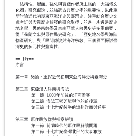
「結構性」層面。強化與實踐作者所主張的「大福佬文
化圈」研究假說，並強調古典歷史學的重要性，以此重
新討論近代初期東亞海洋史與臺灣史。注重結合歷史文
獻考訂與宏觀歷史解釋的研究取徑，並進一步透過歷史
地名學、民俗宗教學及東南亞華人移民史等多重個案，
從「荷蘭文獻與原住民史研究」、「歷史地名學與海陸
物產研究」與「民間傳說與海洋宗教」三個層面探討臺
灣史的多元性與豐富性。
==目錄==
序言
第一章 緒論：重探近代初期東亞海洋史與臺灣史
第二章 東亞漢人洋商與海賊
第一節 1600年前後的洋商番客
第二節 海賊王鄭芝龍與他的前後輩
第三節 十七世紀後半的漳州洋商與通事
第三章 原住民族群與檔案解讀
第一節 荷蘭時代的原住民解讀問題
第二節 十七世紀臺灣北部的大泰雅族