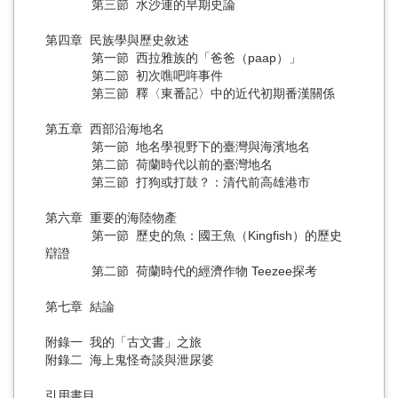
第三節 水沙連的早期史論
第四章 民族學與歷史敘述
第一節 西拉雅族的「爸爸（paap）」
第二節 初次噍吧哖事件
第三節 釋〈東番記〉中的近代初期番漢關係
第五章 西部沿海地名
第一節 地名學視野下的臺灣與海濱地名
第二節 荷蘭時代以前的臺灣地名
第三節 打狗或打鼓？：清代前高雄港市
第六章 重要的海陸物產
第一節 歷史的魚：國王魚（Kingfish）的歷史
辯證
第二節 荷蘭時代的經濟作物 Teezee探考
第七章 結論
附錄一 我的「古文書」之旅
附錄二 海上鬼怪奇談與泄尿婆
引用書目