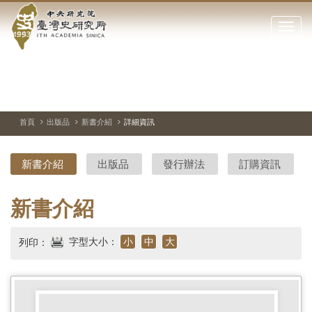
中
跳
到
點
央
主
擊
要
開
研
內
啟
容
或
究
切
上
下
主
區
換
一
一
圖
關
暫
張
張
連
塊
閉
停、
圖
圖
結
院-
播
片
片
首頁
出版品
新書介紹
詳細資訊
網
放
站
臺
主
新書介紹
出版品
發行辦法
訂購資訊
要
灣
選
單
史
新書介紹
研
字型大小：
小
中
大
列印：
究
所-