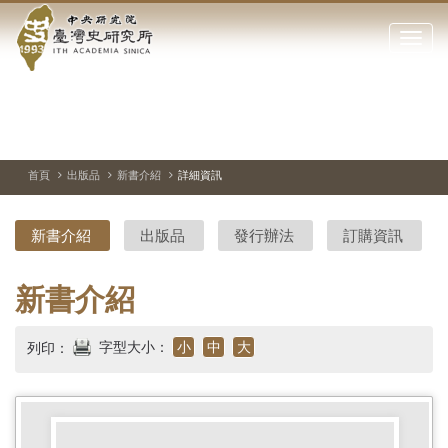
中
跳
到
點
央
主
擊
要
開
研
內
啟
容
或
究
切
上
下
主
區
換
一
一
圖
關
暫
張
張
連
塊
閉
停、
圖
圖
結
院-
播
片
片
首頁
出版品
新書介紹
詳細資訊
網
放
站
臺
主
新書介紹
出版品
發行辦法
訂購資訊
要
灣
選
單
史
新書介紹
研
字型大小：
小
中
大
列印：
究
所-