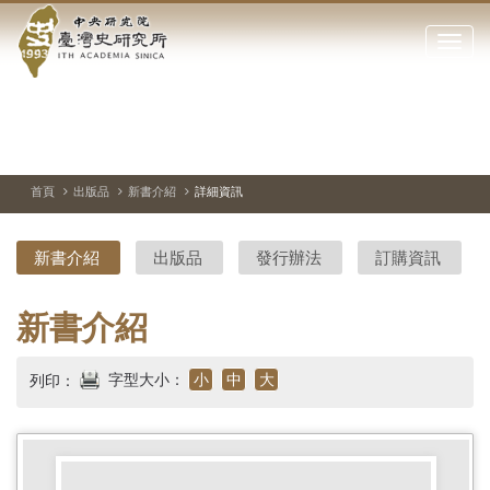
中
跳
到
點
央
主
擊
要
開
研
內
啟
容
或
究
切
上
下
主
區
換
一
一
圖
關
暫
張
張
連
塊
閉
停、
圖
圖
結
院-
播
片
片
首頁
出版品
新書介紹
詳細資訊
網
放
站
臺
主
新書介紹
出版品
發行辦法
訂購資訊
要
灣
選
單
史
新書介紹
研
字型大小：
小
中
大
列印：
究
所-