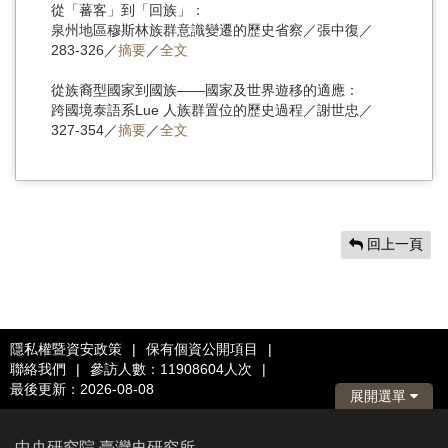
從「蕃客」到「回族」：
泉州地區穆斯林族群意識變遷的歷史省察／張中復／
283-326／
摘要
／
全文
從族裔型國家到國族——國家及世界遊移的適應：
跨國境泰語系Lue 人族群置位的歷史過程／謝世忠／
327-354／
摘要
／
全文
回上一頁
隱私權暨資安政策
|
保有個資公開項目
|
聯絡我們
|
參訪人數：11908604人次
|
最後更新：2026-08-08
展開選單
中央研究院 臺灣史研究所