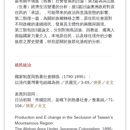
篇有關平埔族（熟番）社會發展的討論；第3篇為高山族
（生番）經濟生活變遷的分析；後1篇討論澳洲政府對原
住民的「承認」，可能帶來的政治與意識形態的影響。
第二類僅一篇，為關於政權轉移之際，原住民社會面對
不同政權的連續殖民，發展其主體性的兩難與困境。
第三類包括3篇論文，分別對南島語族、回教徒、擺夷人
面臨國家力量介入，本地原住民，以及移住境外的少數
族群之歷史變遷，特別是關於族群化過程的分析。
殖民統治
國家制度與熟番社會關係（1790-1895）：
以清代臺灣番屯組織為例.／洪麗完／3-69／
摘要
／
全文
差異到混同：
日治初期「帝國臣民」架構下的熟番社會／詹素娟／71-
104／
摘要
／
全文
Production and E change in the Seclusion of Taiwan’s
Mountainous Region:
The Alishan Area Under Japanese Colonialism, 1895-