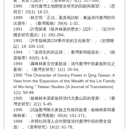
著、黃富三講評），《漢學研究》3(2): 317-350。
1985 〈清代臺灣土地開發史研究的回顧與展望〉，《思
與言》23(1): 18-22。
1989 〈林文明「正法」案真相試析：兼論清代臺灣的司
法運作〉，《臺灣風物》39(4): 1-32。
1991 〈許雪姬著《龍井林家的歷史》試評〉，《近代中
國史研究通訊》11: 282-284。
1991 〈評李筱峰講228事件前的文化衝突〉，《史聯雜
誌》19: 105-119。
1994 〈「追尋先民的足跡」：臺灣家用能源史〉，《能
源報導》83(5): 6-8。
1994 〈霧峰林家京控案餘波：清代臺灣中部豪族對抗之
案例〉，《臺灣史研究》1(1): 25-54。
1995 “The Character of Gentry Power in Qing Taiwan, A
View from the Expansion of the Wealth of the Lin Family
of Wu-feng.” Taiwan Studies (A Journal of Translations)
1(1): 58-88.
1995 〈板橋林本源家族與清代北臺山區的發展〉，《臺
灣史研究》2(1): 5-49。
1995 〈試論臺灣兩大家族之性格與族運：板橋林家與霧
峰林家〉，《臺灣風物》45(4): 151-171。
1998 〈岸裡社與漢人合作開發清代臺灣中部的歷史淵
源〉，《漢學研究》16(2): 61-78。