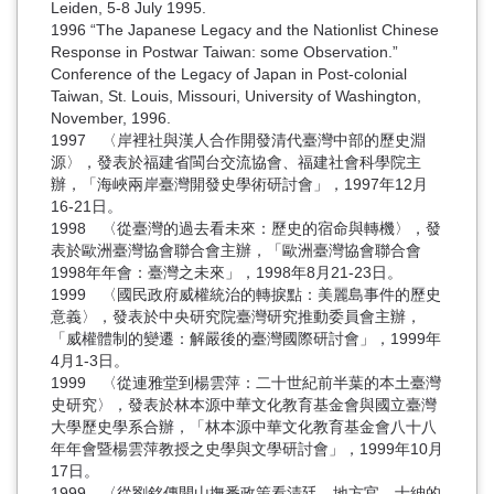
Leiden, 5-8 July 1995.
1996 “The Japanese Legacy and the Nationlist Chinese
Response in Postwar Taiwan: some Observation.”
Conference of the Legacy of Japan in Post-colonial
Taiwan, St. Louis, Missouri, University of Washington,
November, 1996.
1997 〈岸裡社與漢人合作開發清代臺灣中部的歷史淵
源〉，發表於福建省閩台交流協會、福建社會科學院主
辦，「海峽兩岸臺灣開發史學術研討會」，1997年12月
16-21日。
1998 〈從臺灣的過去看未來：歷史的宿命與轉機〉，發
表於歐洲臺灣協會聯合會主辦，「歐洲臺灣協會聯合會
1998年年會：臺灣之未來」，1998年8月21-23日。
1999 〈國民政府威權統治的轉捩點：美麗島事件的歷史
意義〉，發表於中央研究院臺灣研究推動委員會主辦，
「威權體制的變遷：解嚴後的臺灣國際研討會」，1999年
4月1-3日。
1999 〈從連雅堂到楊雲萍：二十世紀前半葉的本土臺灣
史研究〉，發表於林本源中華文化教育基金會與國立臺灣
大學歷史學系合辦，「林本源中華文化教育基金會八十八
年年會暨楊雲萍教授之史學與文學研討會」，1999年10月
17日。
1999 〈從劉銘傳開山撫番政策看清廷、地方官、士紳的