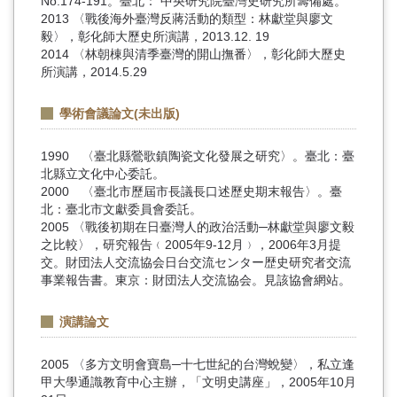
No.174-191。臺北： 中央研究院臺灣史研究所籌備處。
2013 〈戰後海外臺灣反蔣活動的類型：林獻堂與廖文
毅〉，彰化師大歷史所演講，2013.12. 19
2014 〈林朝棟與清季臺灣的開山撫番〉，彰化師大歷史
所演講，2014.5.29
學術會議論文(未出版)
1990 〈臺北縣鶯歌鎮陶瓷文化發展之研究〉。臺北：臺
北縣立文化中心委託。
2000 〈臺北市歷屆市長議長口述歷史期末報告〉。臺
北：臺北市文獻委員會委託。
2005 〈戰後初期在日臺灣人的政治活動─林獻堂與廖文毅
之比較〉，研究報告﹙2005年9-12月﹚，2006年3月提
交。財団法人交流協会日台交流センター歴史研究者交流
事業報告書。東京：財団法人交流協会。見該協會網站。
演講論文
2005 〈多方文明會寶島─十七世紀的台灣蛻變〉，私立逢
甲大學通識教育中心主辦，「文明史講座」，2005年10月