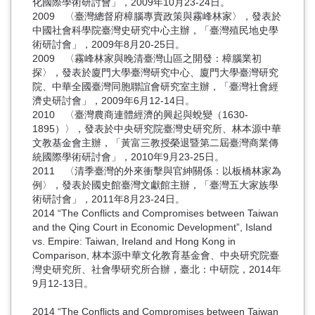
化國際學術研討會」，2009年10月23-24日。
2009 〈臺灣總督府樟腦專賣政策與霧峰林家〉，發表於
中國社會科學院臺灣史研究中心主辦，「臺灣殖民地史學
術研討會」，2009年8月20-25日。
2009 〈霧峰林家與晚清臺灣山區之開發：樟腦業初
探〉，發表於廈門大學臺灣研究中心、廈門大學臺灣研究
院、中華全國臺灣同胞聯誼會研究室主辦，「臺灣社會經
濟史研討會」，2009年6月12-14日。
2010 〈臺灣農商連體經濟的興起與蛻變（1630-
1895）〉，發表於中央研究院臺灣史研究所、林本源中華
文教基金會主辦，「黃富三教授榮退暨第二屆臺灣商業傳
統國際學術研討會」，2010年9月23-25日。
2011 〈清季臺灣的外來衝擊與官紳關係：以板橋林家為
例〉，發表於國史館臺灣文獻館主辦，「臺灣五大家族學
術研討會」，2011年8月23-24日。
2014 “The Conflicts and Compromises between Taiwan
and the Qing Court in Economic Development”, Island
vs. Empire: Taiwan, Ireland and Hong Kong in
Comparison, 林本源中華文化教育基金會、中央研究院臺
灣史研究所、社會學研究所合辦，臺北：中研院，2014年
9月12-13日。
2014 “The Conflicts and Compromises between Taiwan