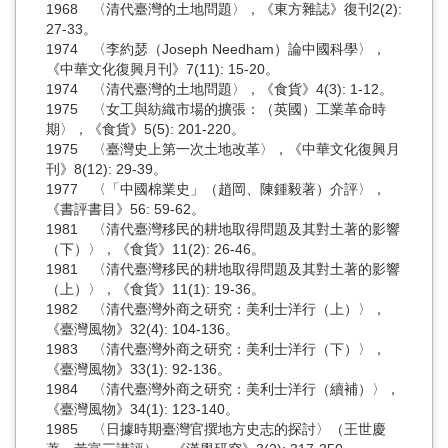
1968 〈清代臺灣的土地問題〉，《東方雜誌》復刊2(2):
27-33。
1974 〈李約瑟（Joseph Needham）論中國科學〉，
《中華文化復興月刊》7(11): 15-20。
1974 〈清代臺灣的土地問題〉，《食貨》4(3): 1-12。
1975 〈女工與紡織市場的擴張：（英國）工業革命時
期〉，《食貨》5(5): 201-220。
1975 〈臺灣史上第一次土地改革〉，《中華文化復興月
刊》8(12): 29-39。
1977 〈「中國棉業史」（趙岡、陳鍾毅著）介評〉，
《書評書目》56: 59-62。
1981 〈清代臺灣移民的耕地取得問題及其對土著的影響
（下）〉，《食貨》11(2): 26-46。
1981 〈清代臺灣移民的耕地取得問題及其對土著的影響
（上）〉，《食貨》11(1): 19-36。
1982 〈清代臺灣外商之研究：美利士洋行（上）〉，
《臺灣風物》32(4): 104-136。
1983 〈清代臺灣外商之研究：美利士洋行（下）〉，
《臺灣風物》33(1): 92-136。
1984 〈清代臺灣外商之研究：美利士洋行（續補）〉，
《臺灣風物》34(1): 123-140。
1985 〈日據時期臺灣官撰地方史志的探討〉（王世慶