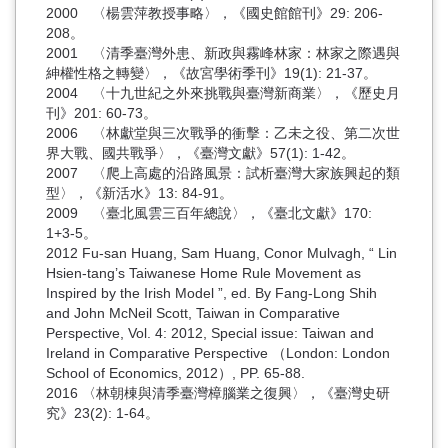
2000 〈楊雲萍教授事略〉，《國史館館刊》29: 206-
208。
2001 〈清季臺灣外患、新政與霧峰林家：林家之際遇與
紳權性格之轉變〉，《故宮學術季刊》19(1): 21-37。
2004 〈十九世紀之外來挑戰與臺灣新商業〉，《歷史月
刊》201: 60-73。
2006 〈林獻堂與三次戰爭的衝擊：乙未之役、第二次世
界大戰、國共戰爭〉，《臺灣文獻》57(1): 1-42。
2007 〈爬上高處的沿路風景：試析臺灣大家族興起的類
型〉，《新活水》13: 84-91。
2009 〈臺北風雲三百年總說〉，《臺北文獻》170:
1+3-5。
2012 Fu-san Huang, Sam Huang, Conor Mulvagh, “ Lin
Hsien-tang’s Taiwanese Home Rule Movement as
Inspired by the Irish Model ”, ed. By Fang-Long Shih
and John McNeil Scott, Taiwan in Comparative
Perspective, Vol. 4: 2012, Special issue: Taiwan and
Ireland in Comparative Perspective （London: London
School of Economics, 2012）, PP. 65-88.
2016 〈林朝棟與清季臺灣樟腦業之復興〉，《臺灣史研
究》23(2): 1-64。