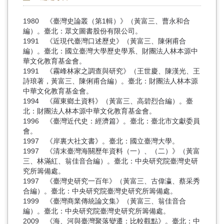
1980 《臺灣史論叢（第1輯）》（黃富三、曹永和合
編）。臺北：眾文圖書股份有限公司。
1991 《近現代臺灣口述歷史》（黃富三、陳俐甫合
編）。臺北：國立臺灣大學歷史學系、財團法人林本源中
華文化教育基金會。
1991 《霧峰林家之調查與研究》（王世慶、陳漢光、王
詩琅著，黃富三、陳俐甫合編）。臺北：財團法人林本源
中華文化教育基金會。
1994 《羅東鄉土資料》（黃富三、高碧烈合編）。臺
北：財團法人林本源中華文化教育基金會。
1996 《臺灣近代史：經濟篇》。臺北：臺北市文獻委員
會。
1997 《岸裏大社文書》。臺北：國立臺灣大學。
1997 《清末臺灣海關歷年資料（一）、（二）》（黃富
三、林滿紅、翁佳音合編）。臺北：中央研究院臺灣史研
究所籌備處。
1997 《臺灣史研究一百年》（黃富三、古偉瀛、蔡采秀
合編）。臺北：中央研究院臺灣史研究所籌備處。
1999 《臺灣商業傳統論文集》（黃富三、翁佳音合
編）。臺北：中央研究院臺灣史研究所籌備處。
2009 《海、河與臺灣聚落變遷：比較觀點》。臺北：中