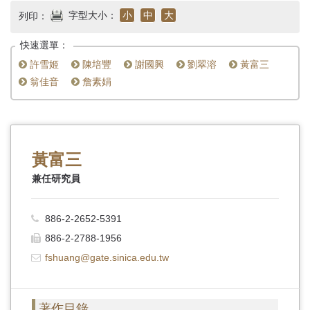
首
字型大小：
小
中
大
列印：
頁
快速選單：
許雪姬
陳培豐
謝國興
劉翠溶
黃富三
翁佳音
詹素娟
黃富三
兼任研究員
886-2-2652-5391
886-2-2788-1956
fshuang@gate.sinica.edu.tw
著作目錄