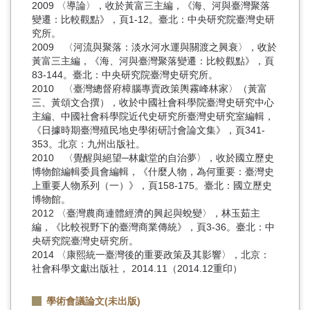
2009 〈導論〉，收於黃富三主編，《海、河與臺灣聚落
變遷：比較觀點》，頁1-12。臺北：中央研究院臺灣史研
究所。
2009 〈河流與聚落：淡水河水運與關渡之興衰〉，收於
黃富三主編，《海、河與臺灣聚落變遷：比較觀點》，頁
83-144。臺北：中央研究院臺灣史研究所。
2010 〈臺灣總督府樟腦專賣政策輿霧峰林家〉（黃富
三、黃頌文合撰），收於中國社會科學院臺灣史研究中心
主編、中國社會科學院近代史研究所臺灣史研究室編輯，
《日據時期臺灣殖民地史學術研討會論文集》，頁341-
353。北京：九州出版社。
2010 〈覺醒與絕望─林獻堂的自治夢〉，收於國立歷史
博物館編輯委員會編輯，《什麼人物，為何重要：臺灣史
上重要人物系列（一）》，頁158-175。臺北：國立歷史
博物館。
2012 〈臺灣農商連體經濟的興起與蛻變〉，林玉茹主
編，《比較視野下的臺灣商業傳統》，頁3-36。臺北：中
央研究院臺灣史研究所。
2014 〈康熙統一臺灣後的重要政策及其影響〉，北京：
社會科學文獻出版社， 2014.11（2014.12重印）
學術會議論文(未出版)