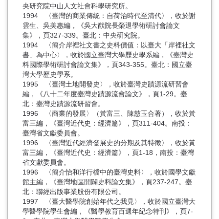
央研究院中山人文社會科學研究所。
1994 〈臺灣的商業傳統：自荷治時代至清代〉，收於謝
雲生、吳美惠編，《吳大猷院長榮退學術研討會論文
集》，頁327-339。臺北：中央研究院。
1994 〈簡介岸裡社文書之史料價值：以臺大「岸裡社文
書」為中心〉，收於國立臺灣大學歷史學系編，《臺灣史
料國際學術研討會論文集》，頁343-355。臺北：國立臺
灣大學歷史學系。
1995 〈臺灣土地開發史〉，收於臺灣史蹟源流研習會
編，《八十二年度臺灣史蹟源流會論文》，頁1-29。臺
北：臺灣史蹟源流研習會。
1996 〈商業的發展〉（黃富三、陳慈玉合著），收於黃
富三編，《臺灣近代史：經濟篇》，頁311-404。南投：
臺灣省文獻委員會。
1996 〈臺灣近代經濟發展史的分期及其特徵〉，收於黃
富三編，《臺灣近代史：經濟篇》，頁1-18，南投：臺灣
省文獻委員會。
1996 〈簡介怡和洋行檔中的臺灣史料〉，收於國學文獻
館主編，《臺灣地區開闢史料論文集》，頁237-247。臺
北：聯經出版事業股份有限公司。
1997 〈臺大醫學院創始年代之我見〉，收於國立臺灣大
學醫學院學生會編，《醫學教育百週年紀念特刊》，頁7-