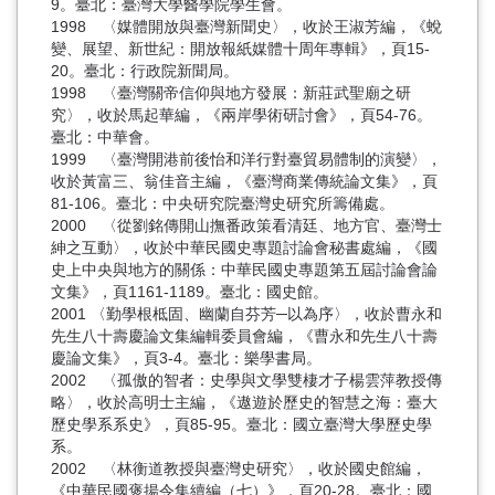
9。臺北：臺灣大學醫學院學生會。
1998 〈媒體開放與臺灣新聞史〉，收於王淑芳編，《蛻
變、展望、新世紀：開放報紙媒體十周年專輯》，頁15-
20。臺北：行政院新聞局。
1998 〈臺灣關帝信仰與地方發展：新莊武聖廟之研
究〉，收於馬起華編，《兩岸學術研討會》，頁54-76。
臺北：中華會。
1999 〈臺灣開港前後怡和洋行對臺貿易體制的演變〉，
收於黃富三、翁佳音主編，《臺灣商業傳統論文集》，頁
81-106。臺北：中央研究院臺灣史研究所籌備處。
2000 〈從劉銘傳開山撫番政策看清廷、地方官、臺灣士
紳之互動〉，收於中華民國史專題討論會秘書處編，《國
史上中央與地方的關係：中華民國史專題第五屆討論會論
文集》，頁1161-1189。臺北：國史館。
2001 〈勤學根柢固、幽蘭自芬芳─以為序〉，收於曹永和
先生八十壽慶論文集編輯委員會編，《曹永和先生八十壽
慶論文集》，頁3-4。臺北：樂學書局。
2002 〈孤傲的智者：史學與文學雙棲才子楊雲萍教授傳
略〉，收於高明士主編，《遨遊於歷史的智慧之海：臺大
歷史學系系史》，頁85-95。臺北：國立臺灣大學歷史學
系。
2002 〈林衡道教授與臺灣史研究〉，收於國史館編，
《中華民國褒揚令集續編（七）》，頁20-28。臺北：國