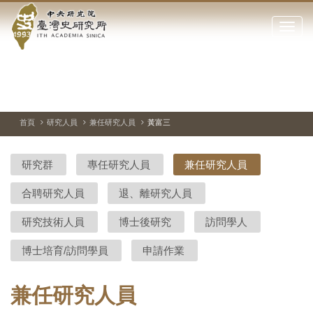
中
跳
到
點
央
主
擊
要
開
研
內
啟
容
或
究
切
上
下
主
區
換
一
一
圖
關
暫
張
張
連
塊
閉
停、
圖
圖
結
院-
播
片
片
首頁
研究人員
兼任研究人員
黃富三
網
放
站
臺
主
研究群
專任研究人員
兼任研究人員
要
灣
選
合聘研究人員
退、離研究人員
單
史
研究技術人員
博士後研究
訪問學人
研
博士培育/訪問學員
申請作業
究
所-
兼任研究人員