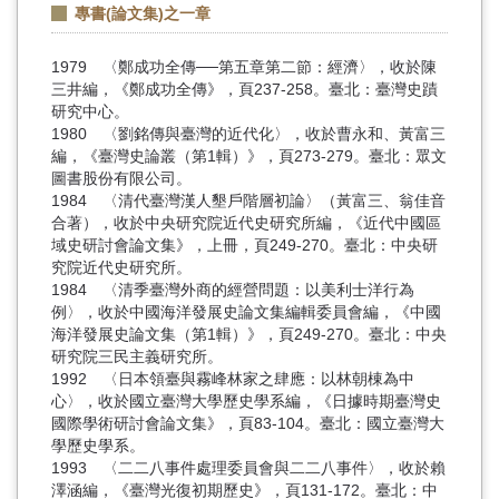
專書(論文集)之一章
1979 〈鄭成功全傳──第五章第二節：經濟〉，收於陳
三井編，《鄭成功全傳》，頁237-258。臺北：臺灣史蹟
研究中心。
1980 〈劉銘傳與臺灣的近代化〉，收於曹永和、黃富三
編，《臺灣史論叢（第1輯）》，頁273-279。臺北：眾文
圖書股份有限公司。
1984 〈清代臺灣漢人墾戶階層初論〉（黃富三、翁佳音
合著），收於中央研究院近代史研究所編，《近代中國區
域史研討會論文集》，上冊，頁249-270。臺北：中央研
究院近代史研究所。
1984 〈清季臺灣外商的經營問題：以美利士洋行為
例〉，收於中國海洋發展史論文集編輯委員會編，《中國
海洋發展史論文集（第1輯）》，頁249-270。臺北：中央
研究院三民主義研究所。
1992 〈日本領臺與霧峰林家之肆應：以林朝棟為中
心〉，收於國立臺灣大學歷史學系編，《日據時期臺灣史
國際學術研討會論文集》，頁83-104。臺北：國立臺灣大
學歷史學系。
1993 〈二二八事件處理委員會與二二八事件〉，收於賴
澤涵編，《臺灣光復初期歷史》，頁131-172。臺北：中