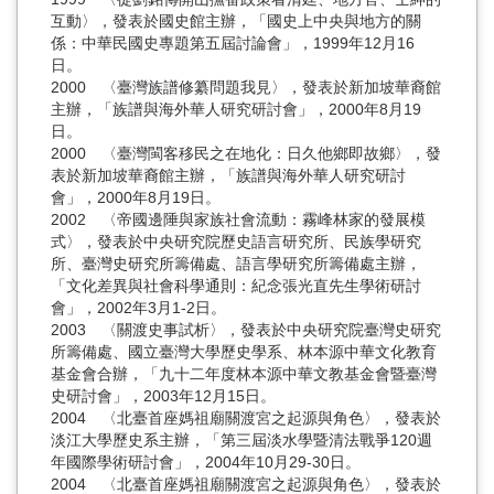
互動〉，發表於國史館主辦，「國史上中央與地方的關
係：中華民國史專題第五屆討論會」，1999年12月16
日。
2000 〈臺灣族譜修纂問題我見〉，發表於新加坡華裔館
主辦，「族譜與海外華人研究研討會」，2000年8月19
日。
2000 〈臺灣閩客移民之在地化：日久他鄉即故鄉〉，發
表於新加坡華裔館主辦，「族譜與海外華人研究研討
會」，2000年8月19日。
2002 〈帝國邊陲與家族社會流動：霧峰林家的發展模
式〉，發表於中央研究院歷史語言研究所、民族學研究
所、臺灣史研究所籌備處、語言學研究所籌備處主辦，
「文化差異與社會科學通則：紀念張光直先生學術研討
會」，2002年3月1-2日。
2003 〈關渡史事試析〉，發表於中央研究院臺灣史研究
所籌備處、國立臺灣大學歷史學系、林本源中華文化教育
基金會合辦，「九十二年度林本源中華文教基金會暨臺灣
史研討會」，2003年12月15日。
2004 〈北臺首座媽祖廟關渡宮之起源與角色〉，發表於
淡江大學歷史系主辦，「第三屆淡水學暨清法戰爭120週
年國際學術研討會」，2004年10月29-30日。
2004 〈北臺首座媽祖廟關渡宮之起源與角色〉，發表於