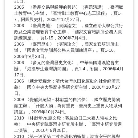
21日。
2005 〈番產交易與艋舺的興起〉（專題演講），臺灣鄉
土教育中心主辦，「臺灣鄉土教育中心志工課程」，頁1-
7，附圖與史料。2005年12月27日。
2006 〈臺灣史地〉（演講論文），國立政治大學公共行
政及企業管理教育中心主辦，「國家文官培訓所公務人員
訓練講座」，頁1-15，2006年7月4日。
2006 〈臺灣歷史〉（演講論文），國家文官培訓所主
辦，「國家文官培訓所公務人員訓練講座」。頁1-16。
2006年9月28日。
2006 〈多元的臺灣歷史文化〉，中華民國港澳協會主
辦，「港澳學生臺灣訪問團」，頁1-4，附圖，2006年4月
17日。
2006 〈糖倉變糧倉：清代台灣水田化運動的社會經濟意
義〉，國立中央大學歷史學研究所主辦，2006年10月27
日。
2009 〈覺醒與絕望－林獻堂的自治夢〉，國立歷史博物
館主辦，「什麼人物，為何重要－臺灣史上重要人物系列
講座」，2009年10月24日。
2010 〈林獻堂vs.廖文毅：戰後旅日二大臺人領袖之比
較〉，中央研究院臺灣史研究所主辦，「臺灣史研究所週
二演講」，2010年5月25日。
2010 〈第一波至第二波全球化的衝擊：港市安平的興與