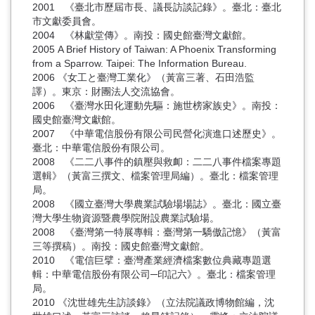
2001 《臺北市歷屆市長、議長訪談記錄》。臺北：臺北
市文獻委員會。
2004 《林獻堂傳》。南投：國史館臺灣文獻館。
2005 A Brief History of Taiwan: A Phoenix Transforming
from a Sparrow. Taipei: The Information Bureau.
2006 《女工と臺灣工業化》（黃富三著、石田浩監
譯）。東京：財團法人交流協會。
2006 《臺灣水田化運動先驅：施世榜家族史》。南投：
國史館臺灣文獻館。
2007 《中華電信股份有限公司民營化演進口述歷史》。
臺北：中華電信股份有限公司。
2008 《二二八事件的鎮壓與救卹：二二八事件檔案專題
選輯》（黃富三撰文、檔案管理局編）。臺北：檔案管理
局。
2008 《國立臺灣大學農業試驗場場誌》。臺北：國立臺
灣大學生物資源暨農學院附設農業試驗場。
2008 《臺灣第一特展專輯：臺灣第一驕傲記憶》（黃富
三等撰稿）。南投：國史館臺灣文獻館。
2010 《電信巨擘：臺灣產業經濟檔案數位典藏專題選
輯：中華電信股份有限公司─印記六》。臺北：檔案管理
局。
2010 《沈世雄先生訪談錄》（立法院議政博物館編，沈