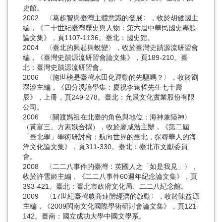
史館。
2002 〈葛超智與臺灣主體意識的發展〉，收於胡健國主
編，《二十世紀臺灣歷史與人物：第六屆中華民國史專題
論文集》，頁1107-1136。臺北：國史館。
2004 〈臺北的興起與蛻變〉，收於臺灣史蹟源流研習會
編，《臺灣史蹟源流研習會論文集》，頁189-210。臺
北：臺灣史蹟源流研習會。
2006 〈施世榜是臺灣水田化運動的先驅嗎？〉，收於劉
翠溶主編，《四分溪論學集：慶祝李遠哲先生七十壽
辰》，上冊，頁249-278。臺北：允晨文化實業股份有限
公司。
2006 〈關渡媽祖在北臺的角色與地位：海神兼陸神〉
（黃富三、方素娥合撰），收於廖咸浩主辦，《第二屆
「臺北學」學術研討會：航向世界的臺北，探尋華人的海
洋文化論文集》，頁311-330。臺北：臺北市文獻委員
會。
2008 〈二二八事件的臺灣：英國人之「如是我見」〉，
收於許雪姬主編，《二二八事件60週年紀念論文集》，頁
393-421。臺北：臺北市政府文化局、二二八紀念館。
2009 〈17世紀臺灣農商連體經濟的啟動〉，收於陳益源
主編，《2009閩南文化國際學術研討會論文集》，頁121-
142。臺南：國立成功大學中國文學系。