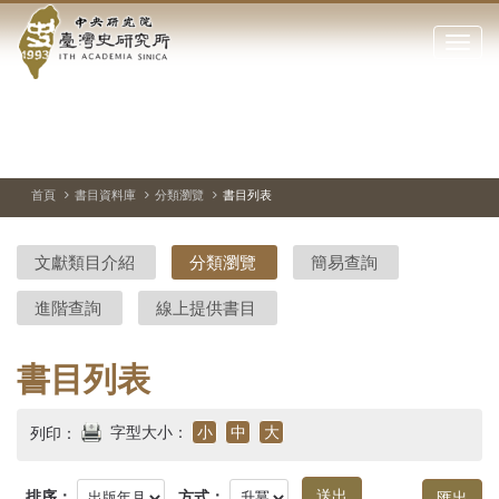
中
跳
到
點
央
主
擊
要
開
研
內
啟
容
或
究
切
上
下
主
區
換
一
一
圖
關
暫
張
張
連
塊
閉
停、
圖
圖
結
院-
播
片
片
首頁
書目資料庫
分類瀏覽
書目列表
網
放
站
臺
主
文獻類目介紹
分類瀏覽
簡易查詢
要
灣
選
進階查詢
線上提供書目
單
史
研
書目列表
究
字型大小：
小
中
大
列印：
所-
排序：
方式：