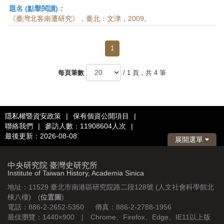
題名 (點擊閱讀)：
《臺灣北客南遷研究》，臺北：文津，2009。
1
每頁筆數
/ 1 頁，共 4 筆
隱私權暨資安政策
|
保有個資公開項目
|
聯絡我們
|
參訪人數：11908604人次
|
最後更新：2026-08-08
展開選單
中央研究院 臺灣史研究所
Institute of Taiwan History, Academia Sinica
地址：11529 臺北市南港區研究院路二段128號 (人文社會科學館北
棟八樓) (
位置圖
)
電話：886-2-2652-5350 傳真：886-2-2788-1956
最佳瀏覽：1440×900 | Chrome、Firefox、Edge、IE11以上版