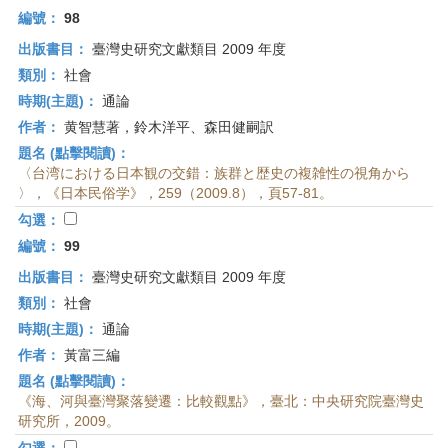
編號：
98
出版書目：
臺灣史研究文獻類目 2009 年度
類別：
社會
時期(主題)：
通論
作者：
黄智慧著，鈴木洋平、森田健嗣訳
題名 (點擊閱讀)：
〈台湾における日本観の交錯：族群と歴史の複雑性の視角から
〉，《日本民俗学》，259（2009.8），頁57-81。
勾選：
編號：
99
出版書目：
臺灣史研究文獻類目 2009 年度
類別：
社會
時期(主題)：
通論
作者：
黃富三編
題名 (點擊閱讀)：
《海、河與臺灣聚落變遷：比較觀點》，臺北：中央研究院臺灣史
研究所，2009。