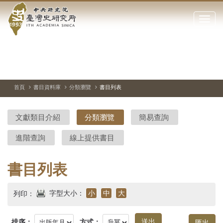
中
跳
到
點
央
主
擊
要
開
研
內
啟
容
或
究
切
上
下
主
區
換
一
一
圖
關
暫
張
張
連
塊
閉
停、
圖
圖
結
院-
播
片
片
首頁
書目資料庫
分類瀏覽
書目列表
網
放
站
臺
主
文獻類目介紹
分類瀏覽
簡易查詢
要
灣
選
進階查詢
線上提供書目
單
史
研
書目列表
究
字型大小：
小
中
大
列印：
所-
排序：
方式：