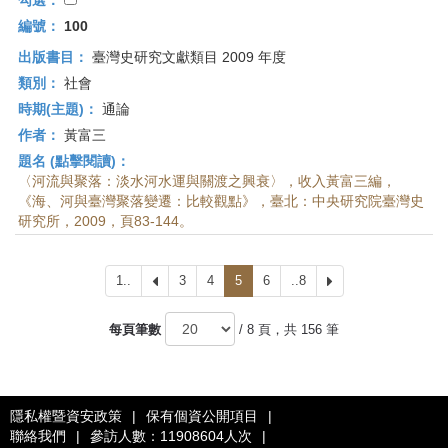
勾選：
編號：
100
出版書目：
臺灣史研究文獻類目 2009 年度
類別：
社會
時期(主題)：
通論
作者：
黃富三
題名 (點擊閱讀)：
〈河流與聚落：淡水河水運與關渡之興衰〉，收入黃富三編，
《海、河與臺灣聚落變遷：比較觀點》，臺北：中央研究院臺灣史
研究所，2009，頁83-144。
1..
上
3
4
5
6
..8
下
一
一
頁
頁
每頁筆數
/ 8 頁，共 156 筆
隱私權暨資安政策
|
保有個資公開項目
|
聯絡我們
|
參訪人數：11908604人次
|