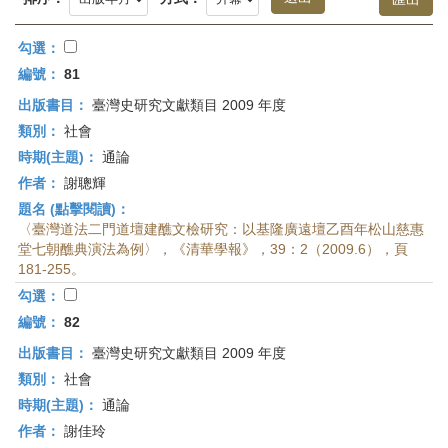
首
頁
勾選：
編號：
81
出版書目：
臺灣史研究文獻類目 2009 年度
類別：
社會
時期(主題)：
通論
作者：
謝聰輝
題名 (點擊閱讀)：
〈臺灣道法二門道壇建醮文檢研究：以基隆廣遠壇乙酉年松山慈惠
堂七朝醮典演法為例〉，《清華學報》，39：2（2009.6），頁
181-255。
勾選：
編號：
82
出版書目：
臺灣史研究文獻類目 2009 年度
類別：
社會
時期(主題)：
通論
作者：
謝佳玲