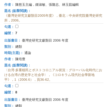
作者：
陳慈玉主編，鍾淑敏、張隆志、林玉茹編輯
題名 (點擊閱讀)：
《臺灣史研究文獻類目2005年度》，臺北：中央研究院臺灣史研究
所，2006。
勾選：
編號：
7
出版書目：
臺灣史研究文獻類目 2006 年度
類別：
總類
時期(主題)：
通論
作者：
陳培豊
題名 (點擊閱讀)：
〈台湾‧多重植民とポストコロニアル状況：グローバル化時代にお
ける台湾の歴史学と社会学〉，《コロキラム現代社会學新地
平》，1（2006.6），頁36-62。
勾選：
編號：
8
出版書目：
臺灣史研究文獻類目 2006 年度
類別：
總類