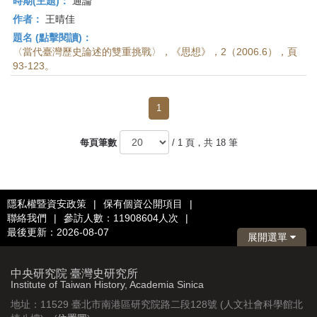
時期(主題)：
通論
作者：
王晴佳
題名 (點擊閱讀)：
〈當代臺灣歷史論述的雙重挑戰〉，《思想》，2（2006.6），頁
93-123。
1
每頁筆數
/ 1 頁，共 18 筆
隱私權暨資安政策
|
保有個資公開項目
|
聯絡我們
|
參訪人數：11908604人次
|
最後更新：2026-08-07
展開選單
中央研究院 臺灣史研究所
Institute of Taiwan History, Academia Sinica
地址：11529 臺北市南港區研究院路二段128號 (人文社會科學館北