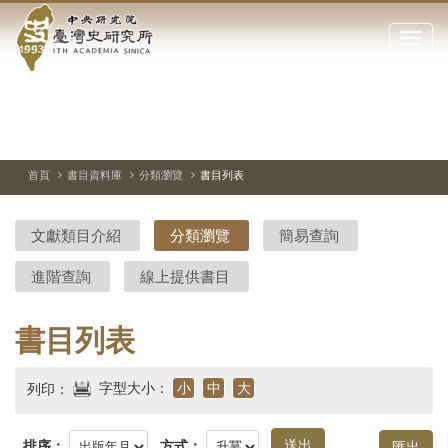
中
跳
到
點
央
主
擊
要
開
研
內
啟
容
或
究
切
上
下
主
區
換
一
一
圖
關
暫
張
張
連
塊
閉
停、
圖
圖
結
院-
播
片
片
首頁
書目資料庫
分類瀏覽
書目列表
網
放
站
臺
主
文獻類目介紹
分類瀏覽
簡易查詢
要
灣
選
進階查詢
線上提供書目
單
史
研
書目列表
究
字型大小：
小
中
大
列印：
所-
排序：
方式：