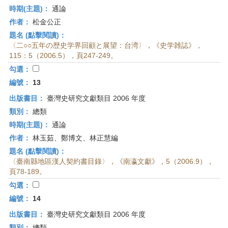
時期(主題)：
通論
作者：
松金公正
題名 (點擊閱讀)：
〈二○○五年の歴史学界回顧と展望：台湾〉，《史学雑誌》，
115：5（2006.5），頁247-249。
勾選：
編號：
13
出版書目：
臺灣史研究文獻類目 2006 年度
類別：
總類
時期(主題)：
通論
作者：
林玉茹、鄭博文、林正慧編
題名 (點擊閱讀)：
〈臺南縣地區漢人契約書目錄〉，《南瀛文獻》，5（2006.9），
頁78-189。
勾選：
編號：
14
出版書目：
臺灣史研究文獻類目 2006 年度
類別：
總類