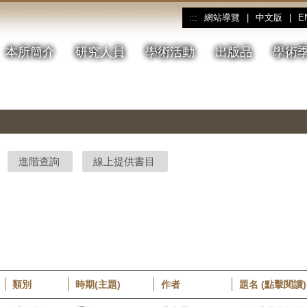
網站導覽
|
中文版
|
E
:::
本所簡介
研究人員
學術活動
出版品
學術
進階查詢
線上提供書目
類別
時期(主題)
作者
題名 (點擊閱讀)