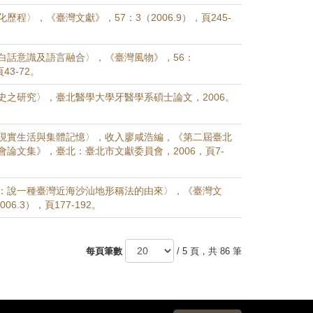
歷程〉，《臺灣文獻》，57：3（2006.9），頁245-
白話意識及語言融合〉，《臺灣風物》，56：
頁43-72。
史之研究〉，臺北醫學大學牙醫學系碩士論文，2006。
現實生活與集體記憶〉，收入廖咸浩編，《第二屆臺北
會論文集》，臺北：臺北市文獻委員會，2006，頁7-
：說一種臺灣近海沙汕地形稱法的由來〉，《臺灣文
06.3），頁177-192。
每頁筆數
/ 5 頁，共 86 筆