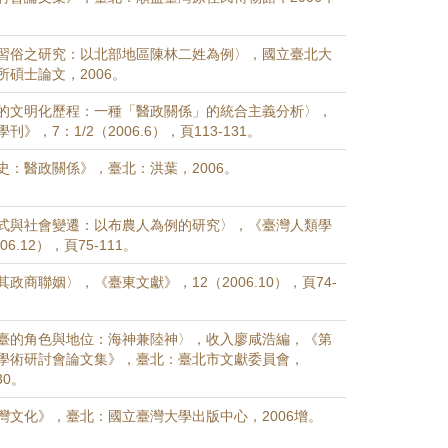
習俗之研究：以北部地區陳林二姓為例〉，國立臺北大
碩士論文，2006。
的文明化歷程：一種「醫政關係」的統合主義分析〉，
》，7：1/2（2006.6），頁113-131。
史：醫政關係》，臺北：洪葉，2006。
式與社會變遷：以布農人為例的研究〉，《臺灣人類學
6.12），頁75-111。
政商聯姻〉，《臺東文獻》，12（2006.10），頁74-
臺的角色與地位：海神兼陸神〉，收入廖咸浩編，《第
學術研討會論文集》，臺北：臺北市文獻委員會，
30。
灣文化》，臺北：國立臺灣大學出版中心，2006增。