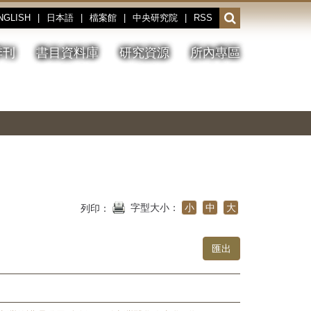
NGLISH
|
日本語
|
檔案館
|
中央研究院
|
RSS
開
啟
或
季刊
書目資料庫
研究資源
所內專區
收
合
搜
切
上
下
主
換
一
一
圖
尋
暫
張
張
連
停、
圖
圖
結
欄
播
片
片
位
放
字型大小：
小
中
大
列印：