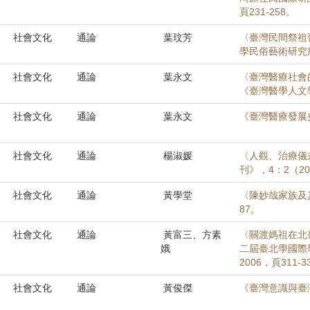
頁231-258。
社會文化
通論
葉玟芳
〈臺灣民間祭祖
學民俗藝術研究所
社會文化
通論
葉永文
〈臺灣醫療社會
《臺灣醫學人文學刊
社會文化
通論
葉永文
《臺灣醫療發展
社會文化
通論
楊淑媛
〈人觀、治療儀
刊》，4：2（200
社會文化
通論
黃學堂
〈陳妙哉家族及其
87。
社會文化
通論
黃富三、方素
〈關渡媽祖在北
娥
二屆臺北學國際
2006，頁311-3
社會文化
通論
黃俊傑
《臺灣意識與臺