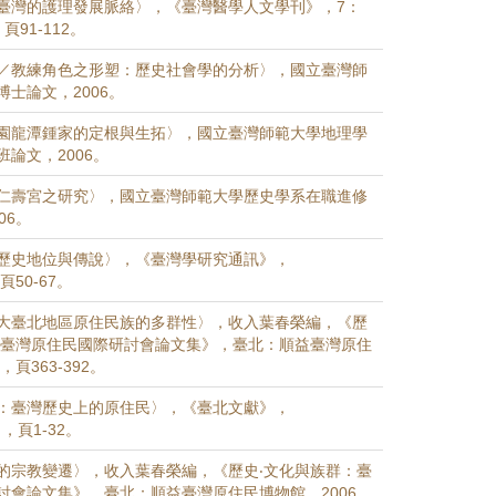
臺灣的護理發展脈絡〉，《臺灣醫學人文學刊》，7：
，頁91-112。
／教練角色之形塑：歷史社會學的分析〉，國立臺灣師
士論文，2006。
園龍潭鍾家的定根與生拓〉，國立臺灣師範大學地理學
論文，2006。
仁壽宮之研究〉，國立臺灣師範大學歷史學系在職進修
06。
歷史地位與傳說〉，《臺灣學研究通訊》，
，頁50-67。
大臺北地區原住民族的多群性〉，收入葉春榮編，《歷
：臺灣原住民國際研討會論文集》，臺北：順益臺灣原住
，頁363-392。
：臺灣歷史上的原住民〉，《臺北文獻》，
），頁1-32。
的宗教變遷〉，收入葉春榮編，《歷史‧文化與族群：臺
討會論文集》，臺北：順益臺灣原住民博物館，2006，