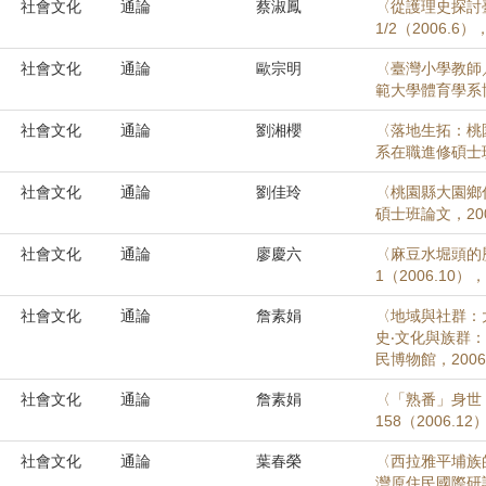
社會文化
通論
蔡淑鳳
〈從護理史探討
1/2（2006.6）
社會文化
通論
歐宗明
〈臺灣小學教師
範大學體育學系博
社會文化
通論
劉湘櫻
〈落地生拓：桃
系在職進修碩士班
社會文化
通論
劉佳玲
〈桃園縣大園鄉
碩士班論文，20
社會文化
通論
廖慶六
〈麻豆水堀頭的
1（2006.10）
社會文化
通論
詹素娟
〈地域與社群：
史‧文化與族群
民博物館，2006
社會文化
通論
詹素娟
〈「熟番」身世
158（2006.12
社會文化
通論
葉春榮
〈西拉雅平埔族
灣原住民國際研