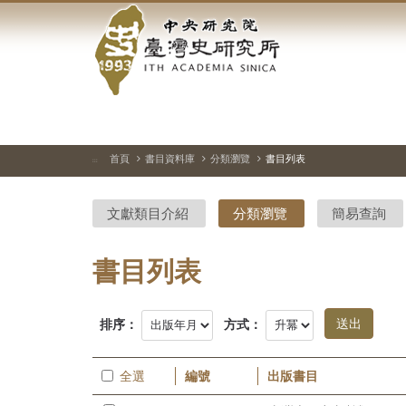
中
跳
到
央
主
要
研
內
容
究
區
塊
院-
首頁
書目資料庫
分類瀏覽
書目列表
:::
臺
文獻類目介紹
分類瀏覽
簡易查詢
灣
史
書目列表
研
排序：
方式：
究
所-
全選
編號
出版書目