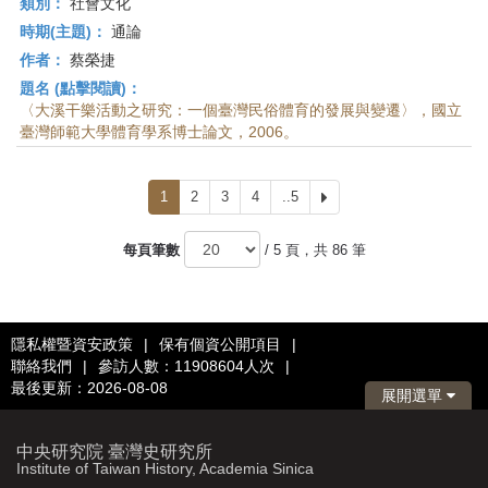
類別：
社會文化
時期(主題)：
通論
作者：
蔡榮捷
題名 (點擊閱讀)：
〈大溪干樂活動之研究：一個臺灣民俗體育的發展與變遷〉，國立
臺灣師範大學體育學系博士論文，2006。
1
2
3
4
..5
下
一
頁
每頁筆數
/ 5 頁，共 86 筆
隱私權暨資安政策
|
保有個資公開項目
|
聯絡我們
|
參訪人數：11908604人次
|
最後更新：2026-08-08
展開選單
中央研究院 臺灣史研究所
Institute of Taiwan History, Academia Sinica