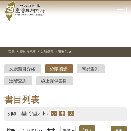
中
跳
到
點
央
主
擊
要
開
研
內
啟
容
或
究
切
上
下
主
區
換
一
一
圖
關
暫
張
張
連
塊
閉
停、
圖
圖
結
院-
播
片
片
首頁
書目資料庫
分類瀏覽
書目列表
網
放
站
臺
主
文獻類目介紹
分類瀏覽
簡易查詢
要
灣
選
進階查詢
線上提供書目
單
史
研
書目列表
究
字型大小：
小
中
大
列印：
所-
排序：
方式：