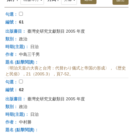
首
頁
勾選：
編號：
61
出版書目：
臺灣史研究文獻類目 2005 年度
類別：
政治
時期(主題)：
日治
作者：
中島三千男
題名 (點擊閱讀)：
〈明治天皇の大喪と台湾：代替わり儀式と帝国の形成〉，《歴史
と民俗》，21（2005.3），頁7-52。
勾選：
編號：
62
出版書目：
臺灣史研究文獻類目 2005 年度
類別：
政治
時期(主題)：
日治
作者：
中村勝
題名 (點擊閱讀)：