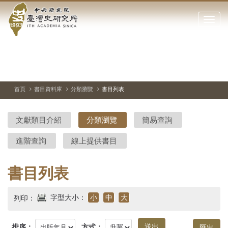
中
跳
到
點
央
主
擊
要
開
研
內
啟
容
或
究
切
上
下
主
區
換
一
一
圖
關
暫
張
張
連
塊
閉
停、
圖
圖
結
院-
播
片
片
首頁
書目資料庫
分類瀏覽
書目列表
網
放
站
臺
主
文獻類目介紹
分類瀏覽
簡易查詢
要
灣
選
進階查詢
線上提供書目
單
史
研
書目列表
究
字型大小：
小
中
大
列印：
所-
排序：
方式：