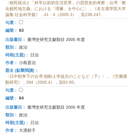
〈植民統治と「科学以前的生活世界」の思想史的考察：台湾「教
化植民地主義」における「理蕃」を中心に〉，《名古屋学院大学
論集‧社会科学篇》，41：4（2005.3），頁238-247。
勾選：
編號：
63
出版書目：
臺灣史研究文獻類目 2005 年度
類別：
政治
時期(主題)：
日治
作者：
小島晋治
題名 (點擊閱讀)：
〈日中戦争下の台湾‧朝鮮人学徒兵のことなど（下）〉，《労働運
動研究》，394（2005.4），頁82-85。
勾選：
編號：
64
出版書目：
臺灣史研究文獻類目 2005 年度
類別：
政治
時期(主題)：
日治
作者：
大濱郁子