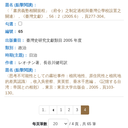
題名 (點擊閱讀)：
〈「書房義塾相關規程」（府令）之制定過程與臺灣公學校設置之
關連〉，《臺灣文獻》，56：2（2005.6），頁277-304。
勾選：
編號：
65
出版書目：
臺灣史研究文獻類目 2005 年度
類別：
政治
時期(主題)：
日治
作者：
レオ‧チン著、長谷川健司訳
題名 (點擊閱讀)：
〈思考不可能性としての霧社事件：植民地性、原住民性と植民地
的差異認識〉，收入吳密察、黃英哲、垂水千恵編，《記憶する台
湾：帝国との相剋》，東京：東京大学出版会，2005，頁103-
130。
1..
上
1
2
3
4
一
頁
每頁筆數
/ 4 頁，共 65 筆