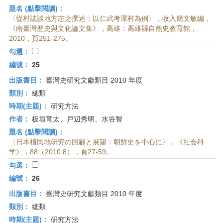
題名 (點擊閱讀)：
〈從村誌談地方志之撰述：以仁武考潭村為例〉，收入簡文敏編，
《南臺灣歷史與文化論文集》，高雄：高雄縣自然史教育館，
2010，頁251-275。
勾選：
編號：
25
出版書目：
臺灣史研究文獻類目 2010 年度
類別：
總類
時期(主題)：
研究方法
作者：
板垣竜太、戸辺秀明、水谷智
題名 (點擊閱讀)：
〈日本植民地研究の回顧と展望：朝鮮史を中心に〉，《社会科
学》，88（2010.8），頁27-59。
勾選：
編號：
26
出版書目：
臺灣史研究文獻類目 2010 年度
類別：
總類
時期(主題)：
研究方法