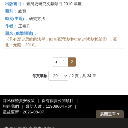
出版書目：
臺灣史研究文獻類目 2010 年度
類別：
總類
時期(主題)：
研究方法
作者：
王泰升
題名 (點擊閱讀)：
《具有歷史思維的法學：結合臺灣法律社會史與法律論證》，臺
北：元照，2010。
上
1
2
一
頁
每頁筆數
/ 2 頁，共 34 筆
隱私權暨資安政策
|
保有個資公開項目
|
聯絡我們
|
參訪人數：11908604人次
|
最後更新：2026-08-07
展開選單