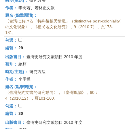
時期(主題)：
研究方法
作者：
李喬著、若林正丈訳
題名 (點擊閱讀)：
〈台湾における「特殊後植民情境」（distinctive post-coloniality）
の文化現象〉，《植民地文化研究》，9（2010.7），頁178-
181。
勾選：
編號：
29
出版書目：
臺灣史研究文獻類目 2010 年度
類別：
總類
時期(主題)：
研究方法
作者：
李季樺
題名 (點擊閱讀)：
〈臺灣契約文書的研究動向〉，《臺灣風物》，60：
4（2010.12），頁101-160。
勾選：
編號：
30
出版書目：
臺灣史研究文獻類目 2010 年度