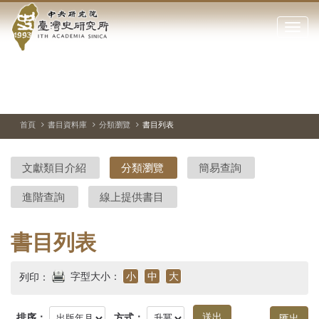
中
跳
到
點
央
主
擊
要
開
研
內
啟
容
或
究
切
上
下
主
區
換
一
一
圖
關
暫
張
張
連
塊
閉
停、
圖
圖
結
院-
播
片
片
首頁
書目資料庫
分類瀏覽
書目列表
網
放
站
臺
主
文獻類目介紹
分類瀏覽
簡易查詢
要
灣
選
進階查詢
線上提供書目
單
史
研
書目列表
究
字型大小：
小
中
大
列印：
所-
排序：
方式：