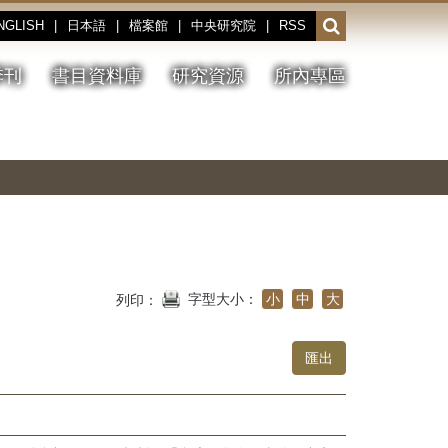
NGLISH
|
日本語
|
檔案館
|
中央研究院
|
RSS
開
啟
或
季刊
書目資料庫
研究資源
所內專區
收
合
搜
切
上
下
主
換
一
一
圖
尋
暫
張
張
連
停、
圖
圖
結
欄
播
片
片
位
放
字型大小：
小
中
大
列印：