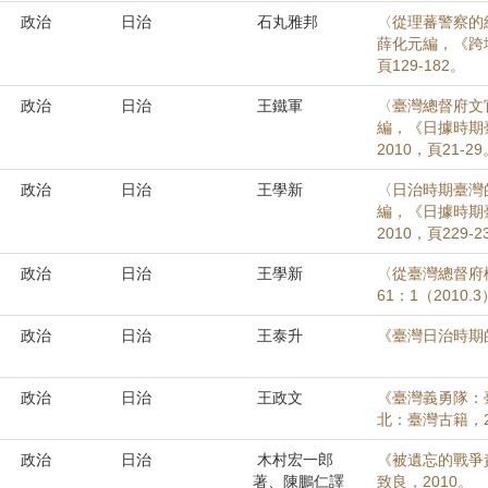
政治
日治
石丸雅邦
〈從理蕃警察的
薛化元編，《跨
頁129-182。
政治
日治
王鐵軍
〈臺灣總督府文
編，《日據時期
2010，頁21-29
政治
日治
王學新
〈日治時期臺灣
編，《日據時期
2010，頁229-2
政治
日治
王學新
〈從臺灣總督府
61：1（2010.
政治
日治
王泰升
《臺灣日治時期的
政治
日治
王政文
《臺灣義勇隊：臺
北：臺灣古籍，20
政治
日治
木村宏一郎
《被遺忘的戰爭
著、陳鵬仁譯
致良，2010。