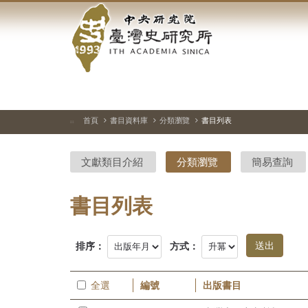
中
跳
到
央
主
要
研
內
容
究
區
塊
院-
首頁
書目資料庫
分類瀏覽
書目列表
:::
臺
文獻類目介紹
分類瀏覽
簡易查詢
灣
史
書目列表
研
排序：
方式：
究
所-
全選
編號
出版書目