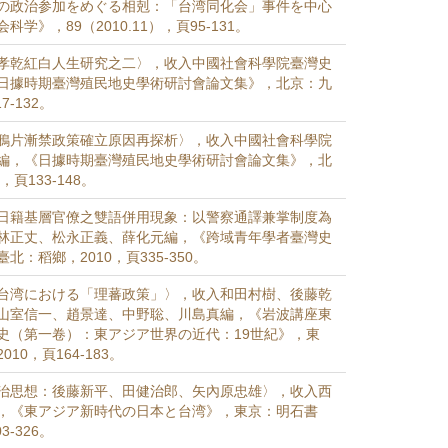
の政治参加をめぐる相剋：「台湾同化会」事件を中心
学》，89（2010.11），頁95-131。
孝乾紅白人生研究之二〉，收入中國社會科學院臺灣史
日據時期臺灣殖民地史學術研討會論文集》，北京：九
7-132。
鴉片漸禁政策確立原因再探析〉，收入中國社會科學院
編，《日據時期臺灣殖民地史學術研討會論文集》，北
，頁133-148。
日籍基層官僚之雙語併用現象：以警察通譯兼掌制度為
林正丈、松永正義、薛化元編，《跨域青年學者臺灣史
北：稻鄉，2010，頁335-350。
台湾における「理蕃政策」〉，收入和田村樹、後藤乾
山室信一、趙景達、中野聡、川島真編，《岩波講座東
史（第一卷）：東アジア世界の近代：19世紀》，東
10，頁164-183。
治思想：後藤新平、田健治郎、矢內原忠雄〉，收入西
，《東アジア新時代の日本と台湾》，東京：明石書
3-326。