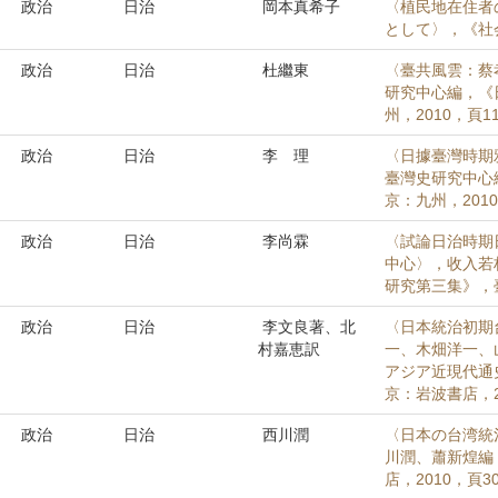
政治
日治
岡本真希子
〈植民地在住者
として〉，《社会科
政治
日治
杜繼東
〈臺共風雲：蔡
研究中心編，《
州，2010，頁11
政治
日治
李 理
〈日據臺灣時期
臺灣史研究中心
京：九州，2010
政治
日治
李尚霖
〈試論日治時期
中心〉，收入若
研究第三集》，臺
政治
日治
李文良著、北
〈日本統治初期
村嘉恵訳
一、木畑洋一、
アジア近現代通
京：岩波書店，20
政治
日治
西川潤
〈日本の台湾統
川潤、蕭新煌編
店，2010，頁30