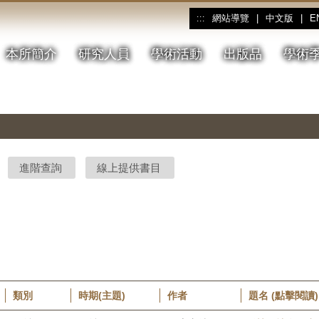
網站導覽
|
中文版
|
E
:::
本所簡介
研究人員
學術活動
出版品
學術
進階查詢
線上提供書目
類別
時期(主題)
作者
題名 (點擊閱讀)