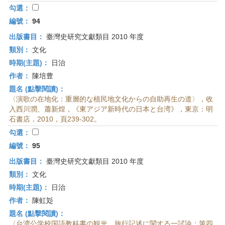
勾選：
編號：
94
出版書目：
臺灣史研究文獻類目 2010 年度
類別：
文化
時期(主題)：
日治
作者：
陳培豊
題名 (點擊閱讀)：
〈演歌の在地化：重層的な植民地文化からの自助再生の道〉，收
入西川潤、蕭新煌，《東アジア新時代の日本と台湾》，東京：明
石書店，2010，頁239-302。
勾選：
編號：
95
出版書目：
臺灣史研究文獻類目 2010 年度
類別：
文化
時期(主題)：
日治
作者：
陳虹彣
題名 (點擊閱讀)：
〈台湾公学校国語教科書の観光．旅行記述に関する一試論：第四