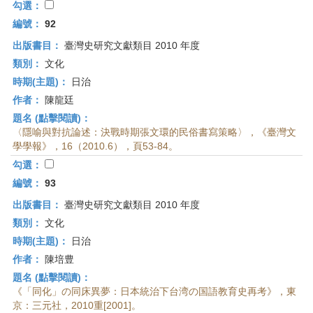
勾選：
編號：
92
出版書目：
臺灣史研究文獻類目 2010 年度
類別：
文化
時期(主題)：
日治
作者：
陳龍廷
題名 (點擊閱讀)：
〈隱喻與對抗論述：決戰時期張文環的民俗書寫策略〉，《臺灣文
學學報》，16（2010.6），頁53-84。
勾選：
編號：
93
出版書目：
臺灣史研究文獻類目 2010 年度
類別：
文化
時期(主題)：
日治
作者：
陳培豊
題名 (點擊閱讀)：
《「同化」の同床異夢：日本統治下台湾の国語教育史再考》，東
京：三元社，2010重[2001]。