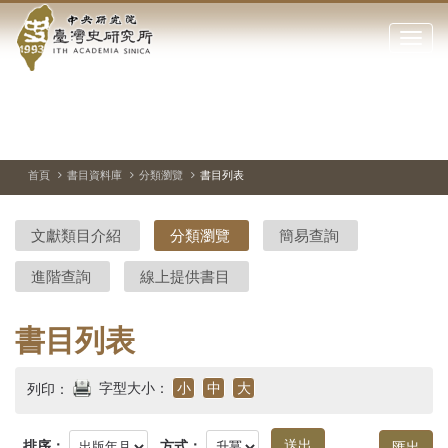
中
跳
到
點
央
主
擊
要
開
研
內
啟
容
或
究
切
上
下
主
區
換
一
一
圖
關
暫
張
張
連
塊
閉
停、
圖
圖
結
院-
播
片
片
首頁
書目資料庫
分類瀏覽
書目列表
網
放
站
臺
主
文獻類目介紹
分類瀏覽
簡易查詢
要
灣
選
進階查詢
線上提供書目
單
史
研
書目列表
究
字型大小：
小
中
大
列印：
所-
排序：
方式：