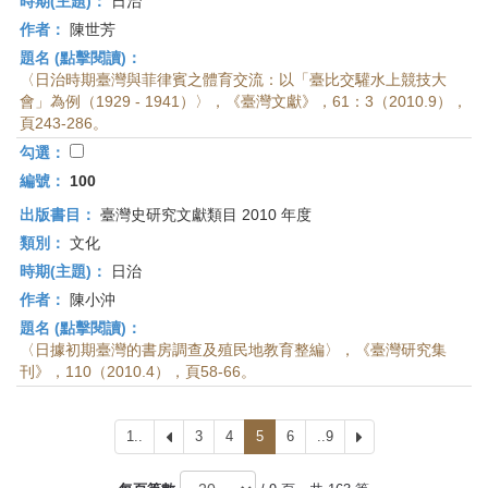
時期(主題)：
日治
作者：
陳世芳
題名 (點擊閱讀)：
〈日治時期臺灣與菲律賓之體育交流：以「臺比交驩水上競技大
會」為例（1929 - 1941）〉，《臺灣文獻》，61：3（2010.9），
頁243-286。
勾選：
編號：
100
出版書目：
臺灣史研究文獻類目 2010 年度
類別：
文化
時期(主題)：
日治
作者：
陳小沖
題名 (點擊閱讀)：
〈日據初期臺灣的書房調查及殖民地教育整編〉，《臺灣研究集
刊》，110（2010.4），頁58-66。
1..
上
3
4
5
6
..9
下
一
一
頁
頁