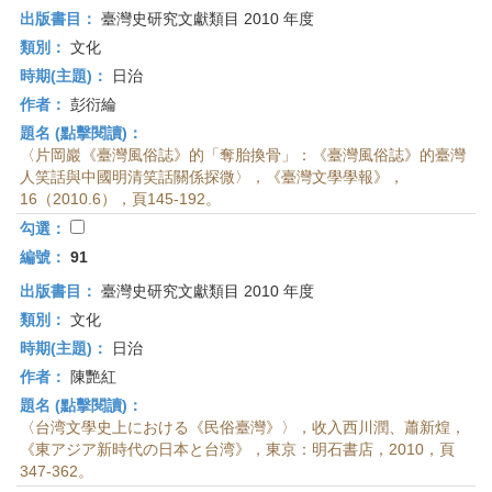
出版書目：
臺灣史研究文獻類目 2010 年度
類別：
文化
時期(主題)：
日治
作者：
彭衍綸
題名 (點擊閱讀)：
〈片岡巖《臺灣風俗誌》的「奪胎換骨」：《臺灣風俗誌》的臺灣
人笑話與中國明清笑話關係探微〉，《臺灣文學學報》，
16（2010.6），頁145-192。
勾選：
編號：
91
出版書目：
臺灣史研究文獻類目 2010 年度
類別：
文化
時期(主題)：
日治
作者：
陳艷紅
題名 (點擊閱讀)：
〈台湾文學史上における《民俗臺灣》〉，收入西川潤、蕭新煌，
《東アジア新時代の日本と台湾》，東京：明石書店，2010，頁
347-362。