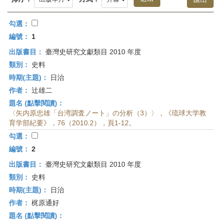
首
頁
勾選：
編號：
1
出版書目：
臺灣史研究文獻類目 2010 年度
類別：
史料
時期(主題)：
日治
作者：
辻雄二
題名 (點擊閱讀)：
〈矢内原忠雄「台湾調査ノート」の分析（3）〉，《琉球大学教
育学部紀要》，76（2010.2），頁1-12。
勾選：
編號：
2
出版書目：
臺灣史研究文獻類目 2010 年度
類別：
史料
時期(主題)：
日治
作者：
梶原通好
題名 (點擊閱讀)：