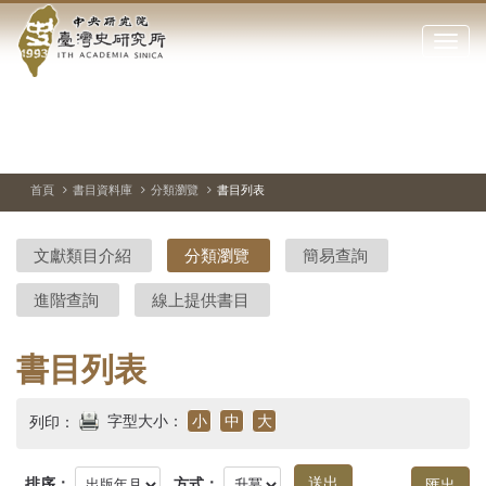
中
跳
到
點
央
主
擊
要
開
研
內
啟
容
或
究
切
上
下
主
區
換
一
一
圖
關
暫
張
張
連
塊
閉
停、
圖
圖
結
院-
播
片
片
首頁
書目資料庫
分類瀏覽
書目列表
網
放
站
臺
主
文獻類目介紹
分類瀏覽
簡易查詢
要
灣
選
進階查詢
線上提供書目
單
史
研
書目列表
究
字型大小：
小
中
大
列印：
所-
排序：
方式：