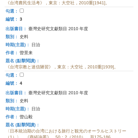
《台湾農民生活考》，東京：大空社，2010重[1941]。
勾選：
編號：
3
出版書目：
臺灣史研究文獻類目 2010 年度
類別：
史料
時期(主題)：
日治
作者：
曽景来
題名 (點擊閱讀)：
《台湾宗教と迷信陋習》，東京：大空社，2010重[1939]。
勾選：
編號：
4
出版書目：
臺灣史研究文獻類目 2010 年度
類別：
史料
時期(主題)：
日治
作者：
曽山毅
題名 (點擊閱讀)：
〈日本統治期の台湾における旅行と観光のオーラルヒストリー
（1）〉，《商経論叢》，50：2（2010），頁175-186。