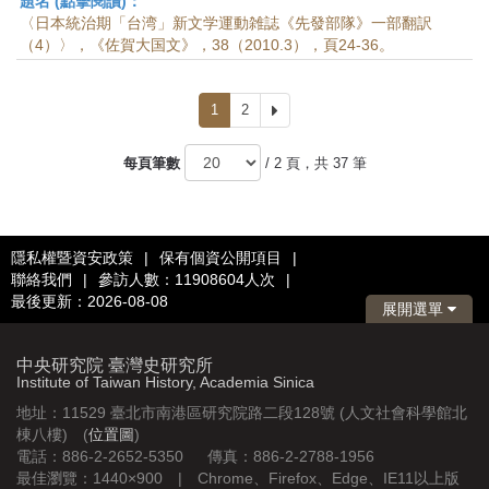
題名 (點擊閱讀)：
〈日本統治期「台湾」新文学運動雑誌《先發部隊》一部翻訳
（4）〉，《佐賀大国文》，38（2010.3），頁24-36。
1
2
下
一
頁
每頁筆數
/ 2 頁，共 37 筆
隱私權暨資安政策
|
保有個資公開項目
|
聯絡我們
|
參訪人數：11908604人次
|
最後更新：2026-08-08
展開選單
中央研究院 臺灣史研究所
Institute of Taiwan History, Academia Sinica
地址：11529 臺北市南港區研究院路二段128號 (人文社會科學館北
棟八樓) (
位置圖
)
電話：886-2-2652-5350 傳真：886-2-2788-1956
最佳瀏覽：1440×900 | Chrome、Firefox、Edge、IE11以上版