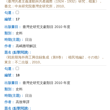
《臺灣共產主義運動與共產國際（1924 - 1932）研究．檔案》，
臺北：中央研究院臺灣史研究所，2010。
勾選：
編號：
17
出版書目：
臺灣史研究文獻類目 2010 年度
類別：
史料
時期(主題)：
日治
作者：
高嶋雅明解説
題名 (點擊閱讀)：
《戦前期海外商工興信録集成（第8巻）：植民地編2．その他》，
東京：不二出版，2010。
勾選：
編號：
18
出版書目：
臺灣史研究文獻類目 2010 年度
類別：
史料
時期(主題)：
日治
作者：
高致華譯
題名 (點擊閱讀)：