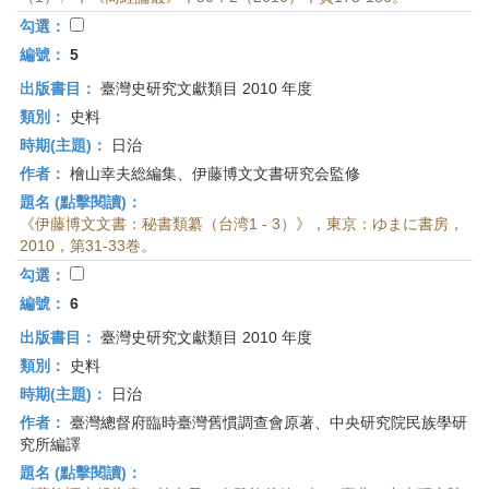
勾選：
編號：
5
出版書目：
臺灣史研究文獻類目 2010 年度
類別：
史料
時期(主題)：
日治
作者：
檜山幸夫総編集、伊藤博文文書研究会監修
題名 (點擊閱讀)：
《伊藤博文文書：秘書類纂（台湾1 - 3）》，東京：ゆまに書房，
2010，第31-33巻。
勾選：
編號：
6
出版書目：
臺灣史研究文獻類目 2010 年度
類別：
史料
時期(主題)：
日治
作者：
臺灣總督府臨時臺灣舊慣調查會原著、中央研究院民族學研
究所編譯
題名 (點擊閱讀)：