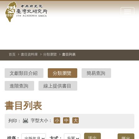
中
跳
到
點
央
主
擊
要
開
研
內
啟
容
或
究
切
上
下
主
區
換
一
一
圖
關
暫
張
張
連
塊
閉
停、
圖
圖
結
院-
播
片
片
首頁
書目資料庫
分類瀏覽
書目列表
網
放
站
臺
主
文獻類目介紹
分類瀏覽
簡易查詢
要
灣
選
進階查詢
線上提供書目
單
史
研
書目列表
究
字型大小：
小
中
大
列印：
所-
排序：
方式：