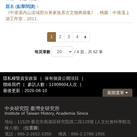
題名 (點擊閱讀)：
《中港溪內山流域部分黃家族系古文物典籍集》，桃園：中港溪上
游工作室，2011。
1
2
3
4
下
一
頁
每頁筆數
/ 4 頁，共 62 筆
隱私權暨資安政策
|
保有個資公開項目
|
聯絡我們
|
參訪人數：11908604人次
|
最後更新：2026-08-10
展開選單
中央研究院 臺灣史研究所
Institute of Taiwan History, Academia Sinica
地址：11529 臺北市南港區研究院路二段128號 (人文社會科學館北
棟八樓) (
位置圖
)
電話：886-2-2652-5350 傳真：886-2-2788-1956