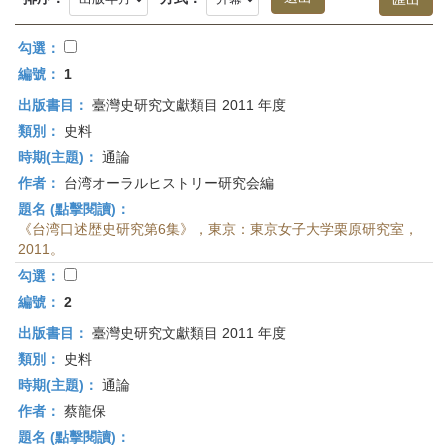
首
頁
勾選：
編號：
1
出版書目：
臺灣史研究文獻類目 2011 年度
類別：
史料
時期(主題)：
通論
作者：
台湾オーラルヒストリー研究会編
題名 (點擊閱讀)：
《台湾口述歴史研究第6集》，東京：東京女子大学栗原研究室，
2011。
勾選：
編號：
2
出版書目：
臺灣史研究文獻類目 2011 年度
類別：
史料
時期(主題)：
通論
作者：
蔡龍保
題名 (點擊閱讀)：