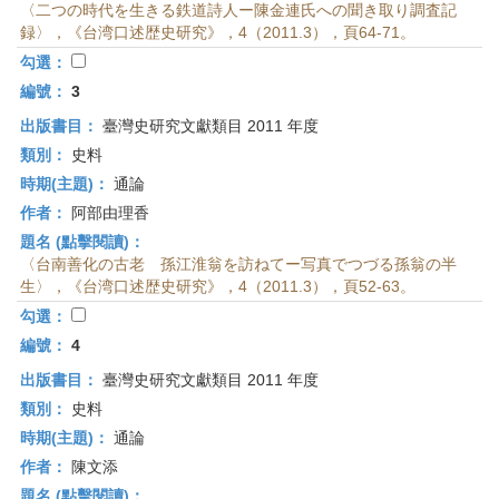
〈二つの時代を生きる鉄道詩人ー陳金連氏への聞き取り調査記
録〉，《台湾口述歴史研究》，4（2011.3），頁64-71。
勾選：
編號：
3
出版書目：
臺灣史研究文獻類目 2011 年度
類別：
史料
時期(主題)：
通論
作者：
阿部由理香
題名 (點擊閱讀)：
〈台南善化の古老 孫江淮翁を訪ねてー写真でつづる孫翁の半
生〉，《台湾口述歴史研究》，4（2011.3），頁52-63。
勾選：
編號：
4
出版書目：
臺灣史研究文獻類目 2011 年度
類別：
史料
時期(主題)：
通論
作者：
陳文添
題名 (點擊閱讀)：