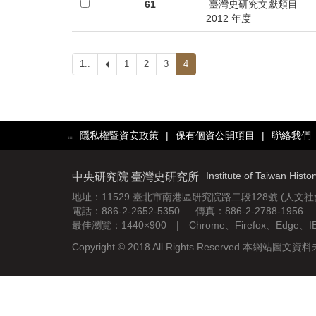
首
61
臺灣史研究文獻類目
2012 年度
頁
1..
上
1
2
3
4
一
頁
隱私權暨資安政策
|
保有個資公開項目
|
聯絡我們
:::
Institute of Taiwan Histo
中央研究院 臺灣史研究所
地址：11529 臺北市南港區研究院路二段128號 (人文
電話：886-2-2652-5350 傳真：886-2-2788-1956
最佳瀏覽：1440×900 | Chrome、Firefox、Edge、
Copyright © 2018 All Rights Reserved 本網