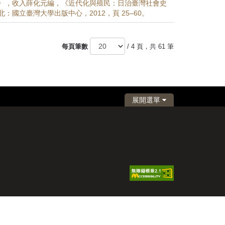
〉，收入薛化元編，《近代化與殖民：日治臺灣社會史
：國立臺灣大學出版中心，2012，頁 25–60。
每頁筆數
/ 4 頁，共 61 筆
展開選單