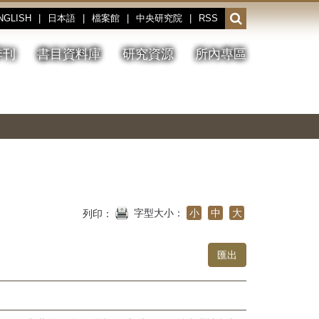
NGLISH
|
日本語
|
檔案館
|
中央研究院
|
RSS
開
啟
或
季刊
書目資料庫
研究資源
所內專區
收
合
搜
切
上
下
主
換
一
一
圖
尋
暫
張
張
連
停、
圖
圖
結
欄
播
片
片
位
放
字型大小：
小
中
大
列印：