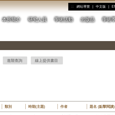
網站導覽
|
中文版
|
E
:::
本所簡介
研究人員
學術活動
出版品
學術
進階查詢
線上提供書目
類別
時期(主題)
作者
題名 (點擊閱讀)