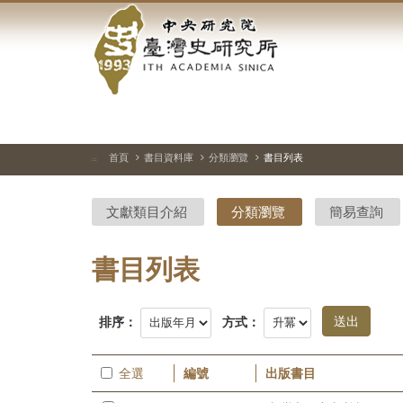
中
跳
到
央
主
要
研
內
容
究
區
塊
院-
首頁
書目資料庫
分類瀏覽
書目列表
:::
臺
文獻類目介紹
分類瀏覽
簡易查詢
灣
史
書目列表
研
排序：
方式：
究
所-
全選
編號
出版書目