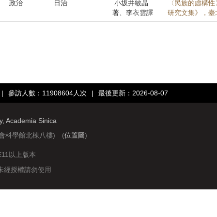
政治
日治
小坂井敏晶
〈民族的虛構性
著、李衣雲譯
研究文集》，臺北
|
參訪人數：11908604人次
|
最後更新：2026-08-07
ry, Academia Sinica
社會科學館北棟八樓) (
位置圖
)
IE11以上版本
站圖文資料未經授權請勿使用