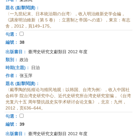
題名 (點擊閱讀)：
〈一九世紀末、日本統治期の台湾〉，收入明治維新史学会編，
《講座明治維新（第 5 卷）：立憲制と帝国への道》，東京：有志
舎，2012，頁149–175。
勾選：
編號：
38
出版書目：
臺灣史研究文獻類目 2012 年度
類別：
政治
時期(主題)：
日治
作者：
张玉萍
題名 (點擊閱讀)：
〈戴季陶的拓殖论与殖民地观：以韩国、台湾为例〉，收入中国社
会科学 院台湾史研究中心、近代史研究所台湾史研究室编，《台湾
光复六十五 周年暨抗战史实学术研讨会论文集》，北京：九州，
2012，页636–644。
勾選：
編號：
39
出版書目：
臺灣史研究文獻類目 2012 年度