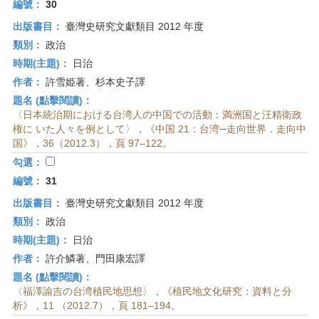
編號：
30
出版書目：
臺灣史研究文獻類目 2012 年度
類別：
政治
時期(主題)：
日治
作者：
許雪姫著、杉本史子譯
題名 (點擊閱讀)：
〈日本統治期における台湾人の中国での活動：満洲国と汪精衛政
権に いた人々を例として〉，《中国 21：台湾─走向世界．走向中
国》，36（2012.3），頁 97–122。
勾選：
編號：
31
出版書目：
臺灣史研究文獻類目 2012 年度
類別：
政治
時期(主題)：
日治
作者：
許介鱗著、門田康宏譯
題名 (點擊閱讀)：
〈福澤諭吉の台湾植民地思想〉，《植民地文化研究：資料と分
析》，11 （2012.7），頁 181–194。