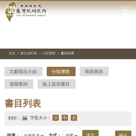
中
跳
到
點
央
主
擊
要
開
研
內
啟
容
或
究
切
上
下
主
區
換
一
一
圖
關
暫
張
張
連
塊
閉
停、
圖
圖
結
院-
播
片
片
首頁
書目資料庫
分類瀏覽
書目列表
網
放
站
臺
主
文獻類目介紹
分類瀏覽
簡易查詢
要
灣
選
進階查詢
線上提供書目
單
史
研
書目列表
究
字型大小：
小
中
大
列印：
所-
排序：
方式：