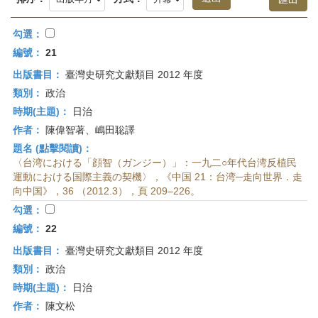
首
頁
勾選：
編號：
21
出版書目：
臺灣史研究文獻類目 2012 年度
類別：
政治
時期(主題)：
日治
作者：
陳偉智著、嶋田聡譯
題名 (點擊閱讀)：
〈台湾における「顔智（ガンジー）」：一九二○年代台湾反植民
運動における国際主義の契機〉，《中国 21：台湾─走向世界．走
向中国》，36 （2012.3），頁 209–226。
勾選：
編號：
22
出版書目：
臺灣史研究文獻類目 2012 年度
類別：
政治
時期(主題)：
日治
作者：
陳文松