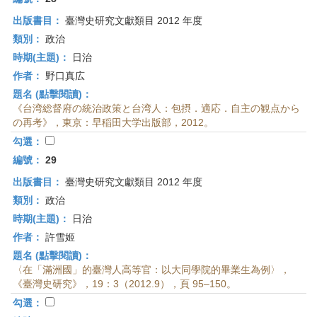
出版書目：
臺灣史研究文獻類目 2012 年度
類別：
政治
時期(主題)：
日治
作者：
野口真広
題名 (點擊閱讀)：
《台湾総督府の統治政策と台湾人：包摂．適応．自主の観点から
の再考》，東京：早稲田大学出版部，2012。
勾選：
編號：
29
出版書目：
臺灣史研究文獻類目 2012 年度
類別：
政治
時期(主題)：
日治
作者：
許雪姬
題名 (點擊閱讀)：
〈在「滿洲國」的臺灣人高等官：以大同學院的畢業生為例〉，
《臺灣史研究》，19：3（2012.9），頁 95–150。
勾選：