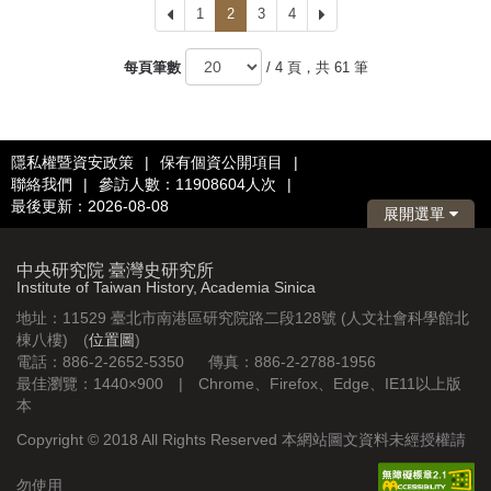
上
1
2
3
4
下
一
一
頁
頁
每頁筆數
/ 4 頁，共 61 筆
隱私權暨資安政策
|
保有個資公開項目
|
聯絡我們
|
參訪人數：11908604人次
|
最後更新：2026-08-08
展開選單
中央研究院 臺灣史研究所
Institute of Taiwan History, Academia Sinica
地址：11529 臺北市南港區研究院路二段128號 (人文社會科學館北
棟八樓) (
位置圖
)
電話：886-2-2652-5350 傳真：886-2-2788-1956
最佳瀏覽：1440×900 | Chrome、Firefox、Edge、IE11以上版
本
Copyright © 2018 All Rights Reserved 本網站圖文資料未經授權請
勿使用