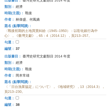
出版書目：
臺灣史研究文獻類目 2014 年度
類別：
經濟
時期(主題)：
戰後
作者：
林偉盛、何鳳嬌
題名 (點擊閱讀)：
〈戰後初期的土地買賣糾紛（1945–1950）：以彰化銀行為中
心〉，《臺灣文獻》，65：4（2014.12），頁213–257。
勾選：
編號：
37
出版書目：
臺灣史研究文獻類目 2014 年度
類別：
經濟
時期(主題)：
戰後
作者：
岡本常雄
題名 (點擊閱讀)：
〈「日台漁業協定」について〉，《地域研究》，13（2014.3），
頁213–230。
勾選：
編號：
38