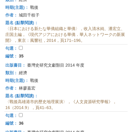
時期(主題)：
戰後
作者：
城田千枝子
題名 (點擊閱讀)：
〈日本における新たな華僑組織と華僑〉，收入清水純、潘宏立、
庄国土編，《現代アジアにおける華僑．華人ネットワークの新展
開》，東京：風響社，2014，頁171–196。
勾選：
編號：
35
出版書目：
臺灣史研究文獻類目 2014 年度
類別：
經濟
時期(主題)：
戰後
作者：
林廖嘉宏
題名 (點擊閱讀)：
〈戰後高雄港市的歷史地理展演〉，《人文資源研究學報》，
16（2014.9），頁41–63。
勾選：
編號：
36