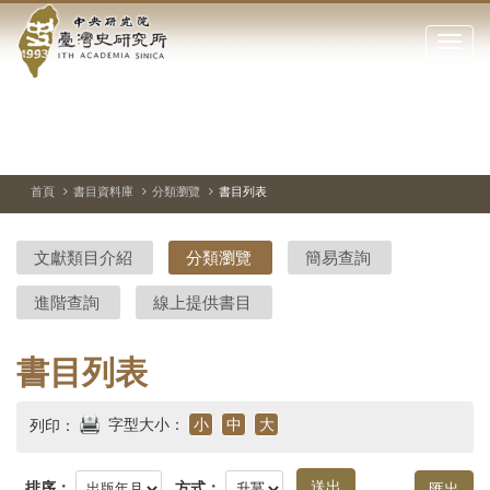
中
跳
到
點
央
主
擊
要
開
研
內
啟
容
或
究
切
上
下
主
區
換
一
一
圖
關
暫
張
張
連
塊
閉
停、
圖
圖
結
院-
播
片
片
首頁
書目資料庫
分類瀏覽
書目列表
網
放
站
臺
主
文獻類目介紹
分類瀏覽
簡易查詢
要
灣
選
進階查詢
線上提供書目
單
史
研
書目列表
究
字型大小：
小
中
大
列印：
所-
排序：
方式：