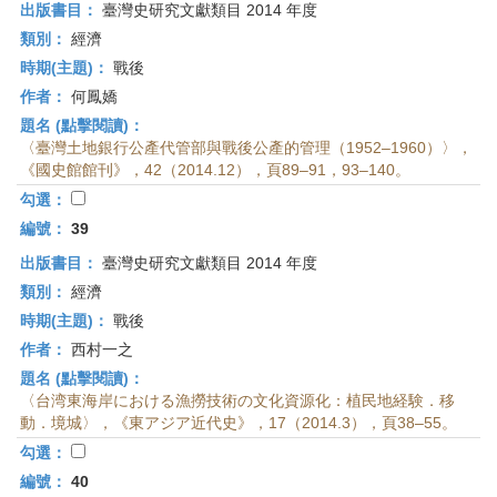
出版書目：
臺灣史研究文獻類目 2014 年度
類別：
經濟
時期(主題)：
戰後
作者：
何鳳嬌
題名 (點擊閱讀)：
〈臺灣土地銀行公產代管部與戰後公產的管理（1952–1960）〉，
《國史館館刊》，42（2014.12），頁89–91，93–140。
勾選：
編號：
39
出版書目：
臺灣史研究文獻類目 2014 年度
類別：
經濟
時期(主題)：
戰後
作者：
西村一之
題名 (點擊閱讀)：
〈台湾東海岸における漁撈技術の文化資源化：植民地経験．移
動．境城〉，《東アジア近代史》，17（2014.3），頁38–55。
勾選：
編號：
40