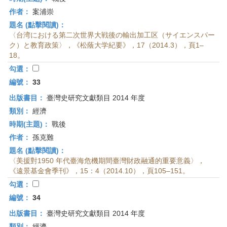
作者：
案浦崇
題名 (點擊閱讀)：
〈台湾における第二次世界大戦後の輸出加工区（サイエンスパー
ク）と教育政策〉，《松蔭大学紀要》，17（2014.3），頁1–
18。
勾選：
編號：
33
出版書目：
臺灣史研究文獻類目 2014 年度
類別：
經濟
時期(主題)：
戰後
作者：
孫克難
題名 (點擊閱讀)：
〈美援對1950 年代臺海危機期間臺灣財政融通的重要意義〉，
《遠景基金會季刊》，15：4（2014.10），頁105–151。
勾選：
編號：
34
出版書目：
臺灣史研究文獻類目 2014 年度
類別：
經濟