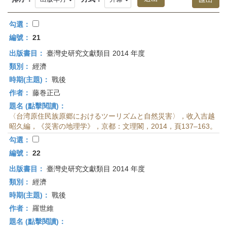
首
頁
勾選：
編號：
21
出版書目：
臺灣史研究文獻類目 2014 年度
類別：
經濟
時期(主題)：
戰後
作者：
藤巻正己
題名 (點擊閱讀)：
〈台湾原住民族原郷におけるツーリズムと自然災害〉，收入吉越
昭久編，《災害の地理学》，京都：文理閣，2014，頁137–163。
勾選：
編號：
22
出版書目：
臺灣史研究文獻類目 2014 年度
類別：
經濟
時期(主題)：
戰後
作者：
羅世維
題名 (點擊閱讀)：