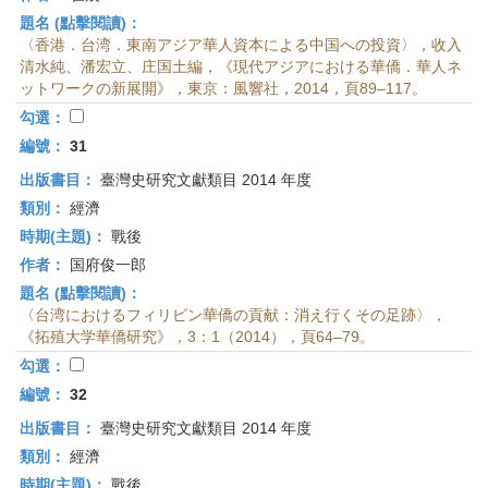
題名 (點擊閱讀)：
〈香港．台湾．東南アジア華人資本による中国への投資〉，收入
清水純、潘宏立、庄国土編，《現代アジアにおける華僑．華人ネ
ットワークの新展開》，東京：風響社，2014，頁89–117。
勾選：
編號：
31
出版書目：
臺灣史研究文獻類目 2014 年度
類別：
經濟
時期(主題)：
戰後
作者：
国府俊一郎
題名 (點擊閱讀)：
〈台湾におけるフィリピン華僑の貢献：消え行くその足跡〉，
《拓殖大学華僑研究》，3：1（2014），頁64–79。
勾選：
編號：
32
出版書目：
臺灣史研究文獻類目 2014 年度
類別：
經濟
時期(主題)：
戰後