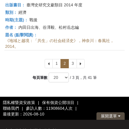
出版書目：
臺灣史研究文獻類目 2014 年度
類別：
經濟
時期(主題)：
戰後
作者：
内田日出海、谷澤毅、松村岳志編
題名 (點擊閱讀)：
《地域と越境：「共生」の社会経済史》，神奈川：春風社，
2014。
上
1
2
3
下
一
一
頁
頁
每頁筆數
/ 3 頁，共 41 筆
隱私權暨資安政策
|
保有個資公開項目
|
聯絡我們
|
參訪人數：11908604人次
|
最後更新：2026-08-10
展開選單