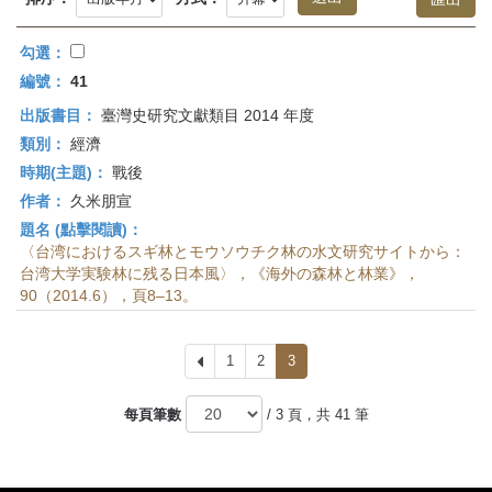
首
頁
勾選：
編號：
41
出版書目：
臺灣史研究文獻類目 2014 年度
類別：
經濟
時期(主題)：
戰後
作者：
久米朋宣
題名 (點擊閱讀)：
〈台湾におけるスギ林とモウソウチク林の水文研究サイトから：
台湾大学実験林に残る日本風〉，《海外の森林と林業》，
90（2014.6），頁8–13。
上
1
2
3
一
頁
每頁筆數
/ 3 頁，共 41 筆