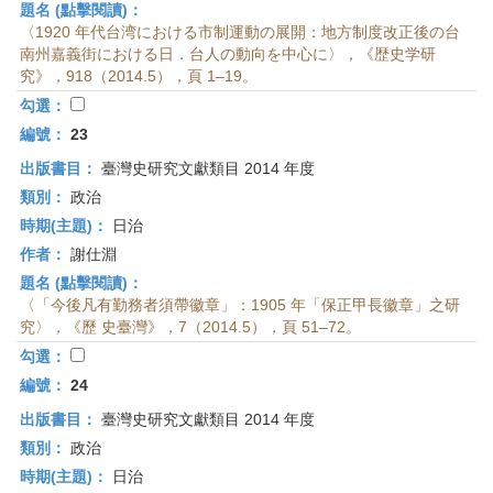
題名 (點擊閱讀)：
〈1920 年代台湾における市制運動の展開：地方制度改正後の台
南州嘉義街における日．台人の動向を中心に〉，《歴史学研
究》，918（2014.5），頁 1–19。
勾選：
編號：
23
出版書目：
臺灣史研究文獻類目 2014 年度
類別：
政治
時期(主題)：
日治
作者：
謝仕淵
題名 (點擊閱讀)：
〈「今後凡有勤務者須帶徽章」：1905 年「保正甲長徽章」之研
究〉，《歷 史臺灣》，7（2014.5），頁 51–72。
勾選：
編號：
24
出版書目：
臺灣史研究文獻類目 2014 年度
類別：
政治
時期(主題)：
日治