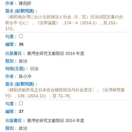
作者：
陳宛妤
題名 (點擊閱讀)：
〈植民地台湾における担保法と社会（5．完）日治法院文書の分
析を中 心に〉，《法学論叢》，174：4（2014.1），頁 151–
172。
勾選：
編號：
36
出版書目：
臺灣史研究文獻類目 2014 年度
類別：
政治
時期(主題)：
日治
作者：
陈小冲
題名 (點擊閱讀)：
〈碑刻文献所见之日本在台殖民统治与社会变迁〉，《台湾研究集
刊》，136（2014.12），页 71–78。
勾選：
編號：
37
出版書目：
臺灣史研究文獻類目 2014 年度
類別：
政治