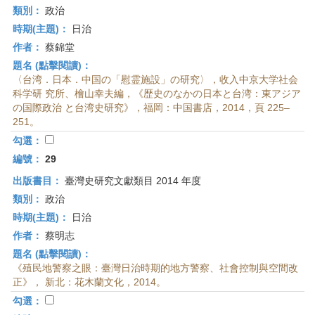
類別：
政治
時期(主題)：
日治
作者：
蔡錦堂
題名 (點擊閱讀)：
〈台湾．日本．中国の「慰霊施設」の研究〉，收入中京大学社会
科学研 究所、檜山幸夫編，《歴史のなかの日本と台湾：東アジア
の国際政治 と台湾史研究》，福岡：中国書店，2014，頁 225–
251。
勾選：
編號：
29
出版書目：
臺灣史研究文獻類目 2014 年度
類別：
政治
時期(主題)：
日治
作者：
蔡明志
題名 (點擊閱讀)：
《殖民地警察之眼：臺灣日治時期的地方警察、社會控制與空間改
正》， 新北：花木蘭文化，2014。
勾選：