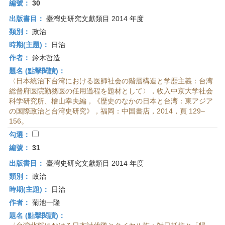
編號：
30
出版書目：
臺灣史研究文獻類目 2014 年度
類別：
政治
時期(主題)：
日治
作者：
鈴木哲造
題名 (點擊閱讀)：
〈日本統治下台湾における医師社会の階層構造と学歴主義：台湾
総督府医院勤務医の任用過程を題材として〉，收入中京大学社会
科学研究所、檜山幸夫編，《歴史のなかの日本と台湾：東アジア
の国際政治と台湾史研究》，福岡：中国書店，2014，頁 129–
156。
勾選：
編號：
31
出版書目：
臺灣史研究文獻類目 2014 年度
類別：
政治
時期(主題)：
日治
作者：
菊池一隆
題名 (點擊閱讀)：