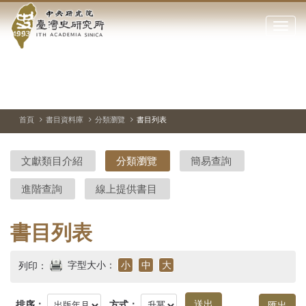
中
跳
到
點
央
主
擊
要
開
研
內
啟
容
或
究
切
上
下
主
區
換
一
一
圖
關
暫
張
張
連
塊
閉
停、
圖
圖
結
院-
播
片
片
首頁
書目資料庫
分類瀏覽
書目列表
網
放
站
臺
主
文獻類目介紹
分類瀏覽
簡易查詢
要
灣
選
進階查詢
線上提供書目
單
史
研
書目列表
究
字型大小：
小
中
大
列印：
所-
排序：
方式：