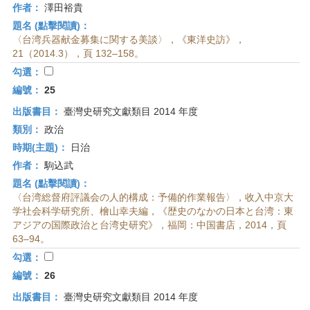
作者：
澤田裕貴
題名 (點擊閱讀)：
〈台湾兵器献金募集に関する美談〉，《東洋史訪》，
21（2014.3），頁 132–158。
勾選：
編號：
25
出版書目：
臺灣史研究文獻類目 2014 年度
類別：
政治
時期(主題)：
日治
作者：
駒込武
題名 (點擊閱讀)：
〈台湾総督府評議会の人的構成：予備的作業報告〉，收入中京大
学社会科学研究所、檜山幸夫編，《歴史のなかの日本と台湾：東
アジアの国際政治と台湾史研究》，福岡：中国書店，2014，頁
63–94。
勾選：
編號：
26
出版書目：
臺灣史研究文獻類目 2014 年度