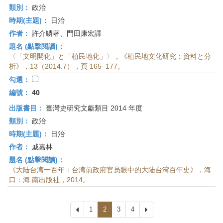
類別：
政治
時期(主題)：
日治
作者：
許介鱗著、門田康宏譯
題名 (點擊閱讀)：
〈「文明開化」と「植民地化」〉，《植民地文化研究：資料と分
析》，13（2014.7），頁 165–177。
勾選：
編號：
40
出版書目：
臺灣史研究文獻類目 2014 年度
類別：
政治
時期(主題)：
日治
作者：
戚嘉林
題名 (點擊閱讀)：
《大陆台湾一百年：台湾前政府官员眼中的大陆台湾百年史》，海
口：海 南出版社，2014。
上
1
2
3
4
下
一
一