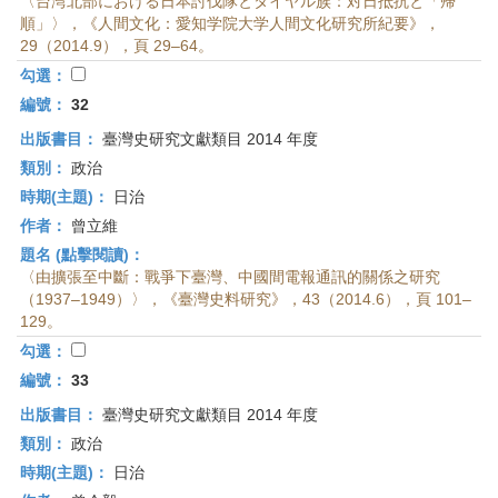
〈台湾北部における日本討伐隊とタイヤル族：対日抵抗と「帰
順」〉，《人間文化：愛知学院大学人間文化研究所紀要》，
29（2014.9），頁 29–64。
勾選：
編號：
32
出版書目：
臺灣史研究文獻類目 2014 年度
類別：
政治
時期(主題)：
日治
作者：
曾立維
題名 (點擊閱讀)：
〈由擴張至中斷：戰爭下臺灣、中國間電報通訊的關係之研究
（1937–1949）〉，《臺灣史料研究》，43（2014.6），頁 101–
129。
勾選：
編號：
33
出版書目：
臺灣史研究文獻類目 2014 年度
類別：
政治
時期(主題)：
日治