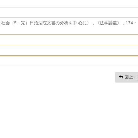
社会（5．完）日治法院文書の分析を中 心に〉，《法学論叢》，174：
回上一