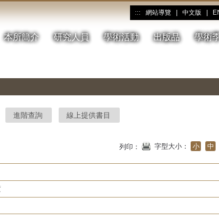
網站導覽
|
中文版
|
E
:::
本所簡介
研究人員
學術活動
出版品
學術
進階查詢
線上提供書目
字型大小：
小
中
列印：
度