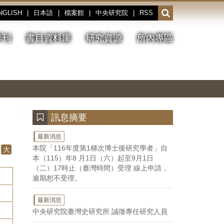
NGLISH
|
日本語
|
檔案館
|
中央研究院
|
RSS
開
啟
或
季刊
書目資料庫
研究資源
所內專區
收
合
搜
切
上
下
主
換
一
一
圖
尋
暫
張
張
連
停、
圖
圖
結
欄
播
片
片
位
放
:::
訊息摘要
最新消息
本院「116年度第1梯次博士後研究學者」自
大
本（115）年8 月1日（六）起至9月1日
（二）17時止（臺灣時間）受理 線上申請，
逾期恕不受理。
最新消息
中央研究院臺灣史研究所 誠徵專任研究人員