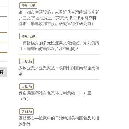
學術活動
從「都市生活設施」來看近代台灣的城市空間
／三文字 昌也先生（東京大學工學系研究科
都市工學專攻都市設計研究室特任研究員）
學術活動
「傳播媒介的多元匯流與文化鑲嵌」系列演講
Ⅱ：臺灣如何顯影在片格轉動間？
出版品
家族企業／企業家族：侯雨利與臺南幫企業傳
頁
承
出版品
保密局臺灣站白色恐怖史料彙編（一）至
（五）
典藏品
團結藝心—館藏中的日治時期美術團體及其活
動網絡