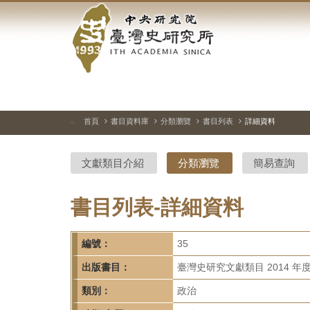
中
跳
到
央
主
要
研
內
容
究
區
塊
院-
首頁
書目資料庫
分類瀏覽
書目列表
詳細資料
:::
臺
文獻類目介紹
分類瀏覽
簡易查詢
灣
史
書目列表-詳細資料
研
編號：
35
究
出版書目：
臺灣史研究文獻類目 2014 年
所-
類別：
政治