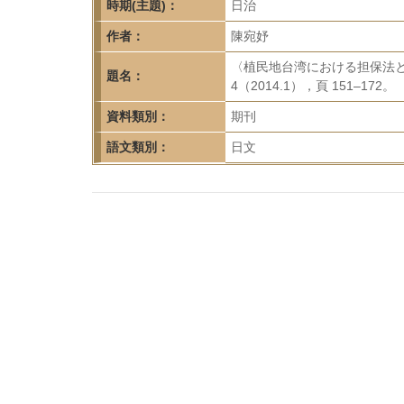
首
時期(主題)：
日治
頁
作者：
陳宛妤
〈植民地台湾における担保法と
題名：
4（2014.1），頁 151–172。
資料類別：
期刊
語文類別：
日文