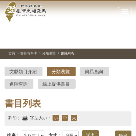
中
跳
到
點
央
主
擊
要
開
研
內
啟
容
或
究
切
上
下
主
區
換
一
一
圖
關
暫
張
張
連
塊
閉
停、
圖
圖
結
院-
播
片
片
首頁
書目資料庫
分類瀏覽
書目列表
網
放
站
臺
主
文獻類目介紹
分類瀏覽
簡易查詢
要
灣
選
進階查詢
線上提供書目
單
史
研
書目列表
究
字型大小：
小
中
大
列印：
所-
排序：
方式：