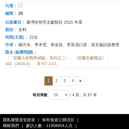
勾選：
編號：
20
出版書目：
臺灣史研究文獻類目 2015 年度
類別：
史料
時期(主題)：
日治
作者：
楊沂水、李本璧、黃金昌、李英茂口述，張文義訪談整理
題名 (點擊閱讀)：
〈「宜蘭人的戰爭經驗」系列之二〉，《宜蘭文獻雜誌》，
102（2015.6），頁 67–113。
1
2
3
4
下
一
頁
每頁筆數
/ 4 頁，共 67 筆
隱私權暨資安政策
|
保有個資公開項目
|
聯絡我們
|
參訪人數：11908604人次
|