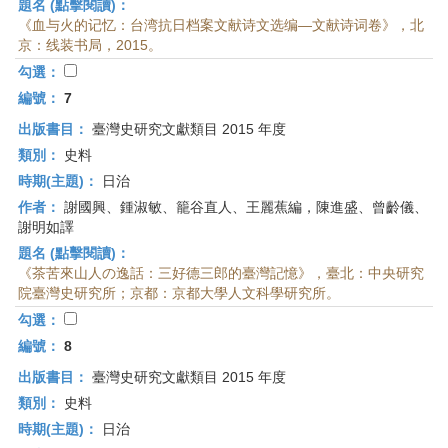
題名 (點擊閱讀)：
《血与火的记忆：台湾抗日档案文献诗文选编—文献诗词卷》，北
京：线装书局，2015。
勾選：
編號：
7
出版書目：
臺灣史研究文獻類目 2015 年度
類別：
史料
時期(主題)：
日治
作者：
謝國興、鍾淑敏、籠谷直人、王麗蕉編，陳進盛、曾齡儀、
謝明如譯
題名 (點擊閱讀)：
《茶苦來山人の逸話：三好德三郎的臺灣記憶》，臺北：中央研究
院臺灣史研究所；京都：京都大學人文科學研究所。
勾選：
編號：
8
出版書目：
臺灣史研究文獻類目 2015 年度
類別：
史料
時期(主題)：
日治