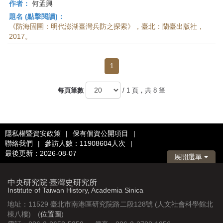
作者：
何孟興
題名 (點擊閱讀)：
《防海固圉：明代澎湖臺灣兵防之探索》，臺北：蘭臺出版社，
2017。
1
每頁筆數
/ 1 頁，共 8 筆
隱私權暨資安政策
|
保有個資公開項目
|
聯絡我們
|
參訪人數：11908604人次
|
最後更新：2026-08-07
展開選單
中央研究院 臺灣史研究所
Institute of Taiwan History, Academia Sinica
地址：11529 臺北市南港區研究院路二段128號 (人文社會科學館北
棟八樓) (
位置圖
)