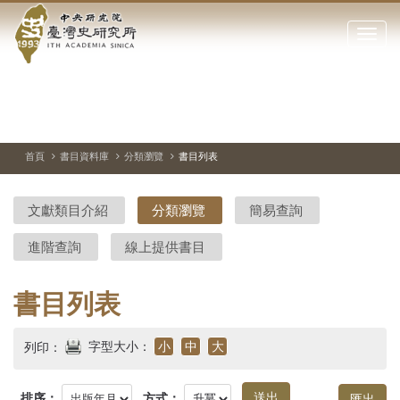
中
跳
到
點
央
主
擊
要
開
研
內
啟
容
或
究
切
上
下
主
區
換
一
一
圖
關
暫
張
張
連
塊
閉
停、
圖
圖
結
院-
播
片
片
首頁
書目資料庫
分類瀏覽
書目列表
網
放
站
臺
主
文獻類目介紹
分類瀏覽
簡易查詢
要
灣
選
進階查詢
線上提供書目
單
史
研
書目列表
究
字型大小：
小
中
大
列印：
所-
排序：
方式：