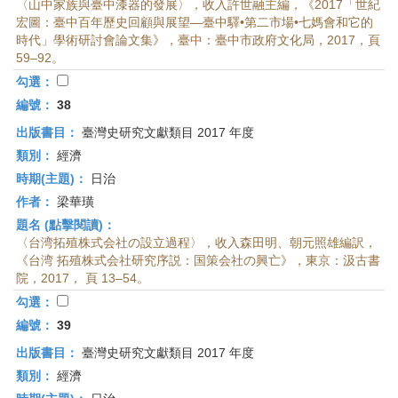
〈山中家族與臺中漆器的發展〉，收入許世融主編，《2017「世紀
宏圖：臺中百年歷史回顧與展望—臺中驛•第二市場•七媽會和它的
時代」學術研討會論文集》，臺中：臺中市政府文化局，2017，頁
59–92。
勾選：
編號：
38
出版書目：
臺灣史研究文獻類目 2017 年度
類別：
經濟
時期(主題)：
日治
作者：
梁華璜
題名 (點擊閱讀)：
〈台湾拓殖株式会社の設立過程〉，收入森田明、朝元照雄編訳，
《台湾 拓殖株式会社研究序説：国策会社の興亡》，東京：汲古書
院，2017， 頁 13–54。
勾選：
編號：
39
出版書目：
臺灣史研究文獻類目 2017 年度
類別：
經濟