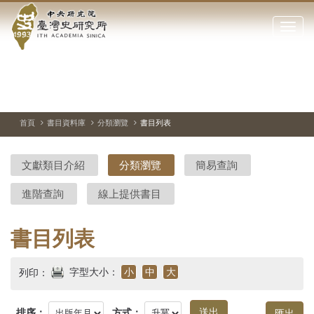
中
跳
到
點
央
主
擊
要
開
研
內
啟
容
或
究
切
上
下
主
區
換
一
一
圖
關
暫
張
張
連
塊
閉
停、
圖
圖
結
院-
播
片
片
首頁
書目資料庫
分類瀏覽
書目列表
網
放
站
臺
主
文獻類目介紹
分類瀏覽
簡易查詢
要
灣
選
進階查詢
線上提供書目
單
史
研
書目列表
究
字型大小：
小
中
大
列印：
所-
排序：
方式：