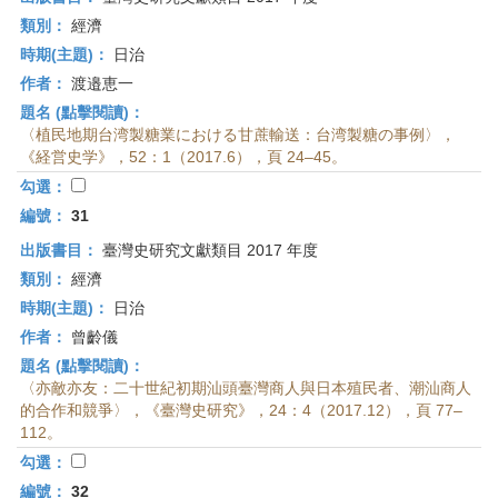
類別：
經濟
時期(主題)：
日治
作者：
渡邉恵一
題名 (點擊閱讀)：
〈植民地期台湾製糖業における甘蔗輸送：台湾製糖の事例〉，
《経営史学》，52：1（2017.6），頁 24–45。
勾選：
編號：
31
出版書目：
臺灣史研究文獻類目 2017 年度
類別：
經濟
時期(主題)：
日治
作者：
曾齡儀
題名 (點擊閱讀)：
〈亦敵亦友：二十世紀初期汕頭臺灣商人與日本殖民者、潮汕商人
的合作和競爭〉，《臺灣史研究》，24：4（2017.12），頁 77–
112。
勾選：
編號：
32