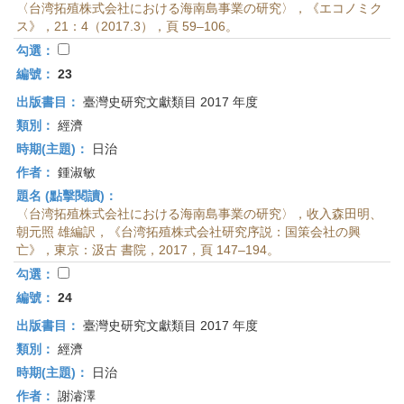
〈台湾拓殖株式会社における海南島事業の研究〉，《エコノミク
ス》，21：4（2017.3），頁 59–106。
勾選：
編號：
23
出版書目：
臺灣史研究文獻類目 2017 年度
類別：
經濟
時期(主題)：
日治
作者：
鍾淑敏
題名 (點擊閱讀)：
〈台湾拓殖株式会社における海南島事業の研究〉，收入森田明、
朝元照 雄編訳，《台湾拓殖株式会社研究序説：国策会社の興
亡》，東京：汲古 書院，2017，頁 147–194。
勾選：
編號：
24
出版書目：
臺灣史研究文獻類目 2017 年度
類別：
經濟
時期(主題)：
日治
作者：
謝濬澤