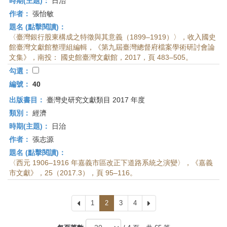
時期(主題)：
日治
作者：
張怡敏
題名 (點擊閱讀)：
〈臺灣銀行股東構成之特徵與其意義（1899–1919）〉，收入國史
館臺灣文獻館整理組編輯，《第九屆臺灣總督府檔案學術研討會論
文集》，南投： 國史館臺灣文獻館，2017，頁 483–505。
勾選：
編號：
40
出版書目：
臺灣史研究文獻類目 2017 年度
類別：
經濟
時期(主題)：
日治
作者：
張志源
題名 (點擊閱讀)：
〈西元 1906–1916 年嘉義市區改正下道路系統之演變〉，《嘉義
市文獻》，25（2017.3），頁 95–116。
上
1
2
3
4
下
一
一
頁
頁