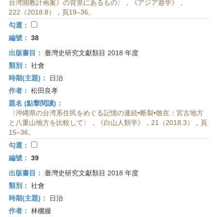
台湾開教計画案》の背景にあるもの〉，《アジア遊学》，
222（2018.8），頁19–36。
勾選：
編號：
38
出版書目：
臺灣史研究文獻類目 2018 年度
類別：
社會
時期(主題)：
日治
作者：
松田良孝
題名 (點擊閱讀)：
〈沖縄県の台湾系住民をめぐる記憶の連続•断裂•散在：宮古地方
と八重山地方を比較して〉，《白山人類学》，21（2018.3），頁
15–36。
勾選：
編號：
39
出版書目：
臺灣史研究文獻類目 2018 年度
類別：
社會
時期(主題)：
日治
作者：
林欐嫚