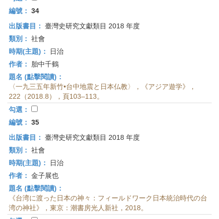
編號：
34
出版書目：
臺灣史研究文獻類目 2018 年度
類別：
社會
時期(主題)：
日治
作者：
胎中千鶴
題名 (點擊閱讀)：
〈一九三五年新竹•台中地震と日本仏教〉，《アジア遊学》，
222（2018.8），頁103–113。
勾選：
編號：
35
出版書目：
臺灣史研究文獻類目 2018 年度
類別：
社會
時期(主題)：
日治
作者：
金子展也
題名 (點擊閱讀)：
《台湾に渡った日本の神々：フィールドワーク日本統治時代の台
湾の神社》，東京：潮書房光人新社，2018。