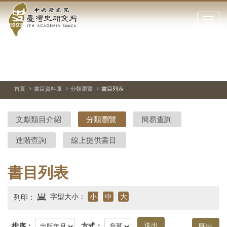
中
跳
到
點
央
主
擊
要
開
研
內
啟
容
或
究
切
上
下
主
區
換
一
一
圖
關
暫
張
張
連
塊
閉
停、
圖
圖
結
院-
播
片
片
首頁
書目資料庫
分類瀏覽
書目列表
網
放
站
臺
主
文獻類目介紹
分類瀏覽
簡易查詢
要
灣
選
進階查詢
線上提供書目
單
史
研
書目列表
究
字型大小：
小
中
大
列印：
所-
排序：
方式：