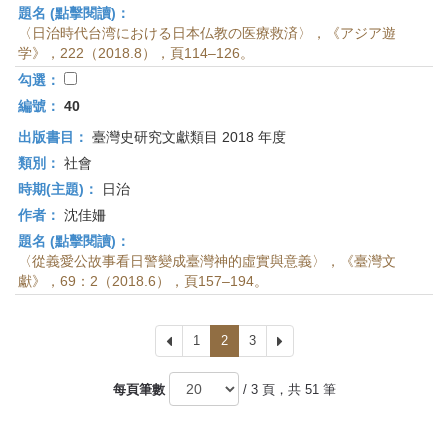
題名 (點擊閱讀)：
〈日治時代台湾における日本仏教の医療救済〉，《アジア遊
学》，222（2018.8），頁114–126。
勾選：
編號：
40
出版書目：
臺灣史研究文獻類目 2018 年度
類別：
社會
時期(主題)：
日治
作者：
沈佳姍
題名 (點擊閱讀)：
〈從義愛公故事看日警變成臺灣神的虛實與意義〉，《臺灣文
獻》，69：2（2018.6），頁157–194。
上
1
2
3
下
一
一
頁
頁
每頁筆數
/ 3 頁，共 51 筆