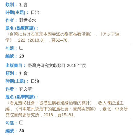
類別：
社會
時期(主題)：
日治
作者：
野世英水
題名 (點擊閱讀)：
〈台湾における真宗本願寺派の従軍布教活動〉，《アジア遊
学》，222（2018.8），頁62–78。
勾選：
編號：
29
出版書目：
臺灣史研究文獻類目 2018 年度
類別：
社會
時期(主題)：
日治
作者：
郭文華
題名 (點擊閱讀)：
〈看見殖民社會：從漢生病看邊緣治理的算計〉，收入陳姃湲主
編，《日本殖民統治下的底層社會：臺灣與朝鮮》，臺北：中央研
究院臺灣史研究所，2018，頁15–81。
勾選：
編號：
30