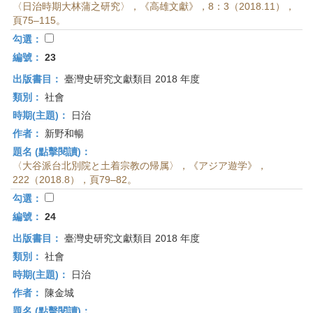
〈日治時期大林蒲之研究〉，《高雄文獻》，8：3（2018.11），
頁75–115。
勾選：
編號：
23
出版書目：
臺灣史研究文獻類目 2018 年度
類別：
社會
時期(主題)：
日治
作者：
新野和暢
題名 (點擊閱讀)：
〈大谷派台北別院と土着宗教の帰属〉，《アジア遊学》，
222（2018.8），頁79–82。
勾選：
編號：
24
出版書目：
臺灣史研究文獻類目 2018 年度
類別：
社會
時期(主題)：
日治
作者：
陳金城
題名 (點擊閱讀)：