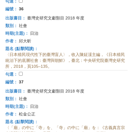
勾選：
編號：
36
出版書目：
臺灣史研究文獻類目 2018 年度
類別：
社會
時期(主題)：
日治
作者：
邱大昕
題名 (點擊閱讀)：
〈日本殖民現代性下的臺灣盲人〉，收入陳姃湲主編，《日本殖民
統治下的底層社會：臺灣與朝鮮》，臺北：中央研究院臺灣史研究
所，2018，頁105–135。
勾選：
編號：
37
出版書目：
臺灣史研究文獻類目 2018 年度
類別：
社會
時期(主題)：
日治
作者：
松金公正
題名 (點擊閱讀)：
〈「廟」の中に「寺」を、「寺」の中に「廟」を：《古義真言宗