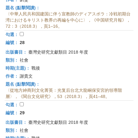
題名 (點擊閱讀)：
〈中華人民共和国建国に伴う宣教師のディアスポラ：冷戦初期台
湾におけるキリスト教界の再編を中心に〉，《中国研究月報》，
72：3（2018.3），頁1–16。
勾選：
編號：
28
出版書目：
臺灣史研究文獻類目 2018 年度
類別：
社會
時期(主題)：
戰後
作者：
謝貴文
題名 (點擊閱讀)：
〈從地方紳商到文化菁英：光复后台北大龍峒保安宮的領導階
層〉，《閩台文化研究》，53（2018.3），頁41–48。
勾選：
編號：
29
出版書目：
臺灣史研究文獻類目 2018 年度
類別：
社會