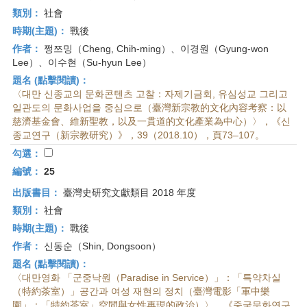
類別：
社會
時期(主題)：
戰後
作者：
쩡쯔밍（Cheng, Chih-ming）、이경원（Gyung-won
Lee）、이수현（Su-hyun Lee）
題名 (點擊閱讀)：
〈대만 신종교의 문화콘텐츠 고찰：자제기금회, 유심성교 그리고
일관도의 문화사업을 중심으로（臺灣新宗教的文化內容考察：以
慈濟基金會、維新聖教，以及一貫道的文化產業為中心）〉，《신
종교연구（新宗教研究）》，39（2018.10），頁73–107。
勾選：
編號：
25
出版書目：
臺灣史研究文獻類目 2018 年度
類別：
社會
時期(主題)：
戰後
作者：
신동순（Shin, Dongsoon）
題名 (點擊閱讀)：
〈대만영화 「군중낙원（Paradise in Service）」：「특약차실
（特約茶室）」공간과 여성 재현의 정치（臺灣電影「軍中樂
園」：「特約茶室」空間與女性再現的政治）〉，《중국문화연구