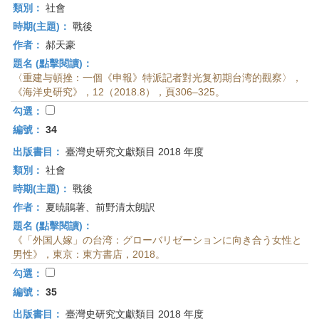
類別：
社會
時期(主題)：
戰後
作者：
郝天豪
題名 (點擊閱讀)：
〈重建与頓挫：一個《申報》特派記者對光复初期台湾的觀察〉，
《海洋史研究》，12（2018.8），頁306–325。
勾選：
編號：
34
出版書目：
臺灣史研究文獻類目 2018 年度
類別：
社會
時期(主題)：
戰後
作者：
夏暁鵑著、前野清太朗訳
題名 (點擊閱讀)：
《「外国人嫁」の台湾：グローバリゼーションに向き合う女性と
男性》，東京：東方書店，2018。
勾選：
編號：
35
出版書目：
臺灣史研究文獻類目 2018 年度