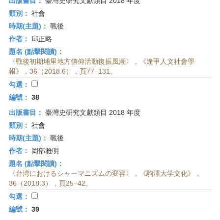
出版書目：
臺灣史研究文獻類目 2018 年度
類別：
社會
時期(主題)：
戰後
作者：
邱正略
題名 (點擊閱讀)：
〈戰後初期埔里地方信仰活動復振風潮〉，《逢甲人文社會學
報》，36（2018.6），頁77–131。
勾選：
編號：
38
出版書目：
臺灣史研究文獻類目 2018 年度
類別：
社會
時期(主題)：
戰後
作者：
岡部雅明
題名 (點擊閱讀)：
〈台湾におけるシャーマニズムの変容〉，《駒澤大学文化》，
36（2018.3），頁25–42。
勾選：
編號：
39