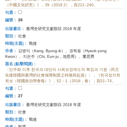
（中國文化硏究）》，39（2018.2），頁221–240。
勾選：
編號：
26
出版書目：
臺灣史研究文獻類目 2018 年度
類別：
社會
時期(主題)：
戰後
作者：
강병익（Kang, Byung-ik）、권혁용（Hyeok-yong
Kwon）、지은주（Chi, Eun-ju，池恩周）、董思齊
題名 (點擊閱讀)：
〈민주화 이후 한국과 대만의 사회보장제도의 특징과 기원（民主
化後韓國與臺灣的社會保障制度之特徵與起源）〉，《한국정치학
회보（韓國政治學會報）》，52：1（2018，春），頁51–74。
勾選：
編號：
27
出版書目：
臺灣史研究文獻類目 2018 年度
類別：
社會
時期(主題)：
戰後
作者：
劉雯