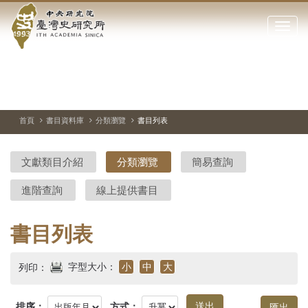
中
跳
到
點
央
主
擊
要
開
研
內
啟
容
或
究
切
上
下
主
區
換
一
一
圖
關
暫
張
張
連
塊
閉
停、
圖
圖
結
院-
播
片
片
首頁
書目資料庫
分類瀏覽
書目列表
網
放
站
臺
主
文獻類目介紹
分類瀏覽
簡易查詢
要
灣
選
進階查詢
線上提供書目
單
史
研
書目列表
究
字型大小：
小
中
大
列印：
所-
排序：
方式：