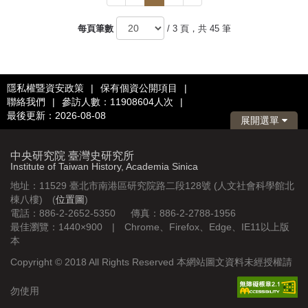
一
一
頁
頁
每頁筆數
/ 3 頁，共 45 筆
隱私權暨資安政策
|
保有個資公開項目
|
聯絡我們
|
參訪人數：11908604人次
|
最後更新：2026-08-08
展開選單
中央研究院 臺灣史研究所
Institute of Taiwan History, Academia Sinica
地址：11529 臺北市南港區研究院路二段128號 (人文社會科學館北
棟八樓) (
位置圖
)
電話：886-2-2652-5350 傳真：886-2-2788-1956
最佳瀏覽：1440×900 | Chrome、Firefox、Edge、IE11以上版
本
Copyright © 2018 All Rights Reserved 本網站圖文資料未經授權請
勿使用