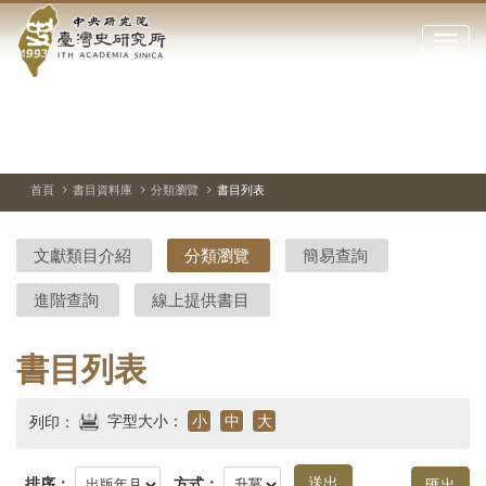
中
跳
到
點
央
主
擊
要
開
研
內
啟
容
或
究
切
上
下
主
區
換
一
一
圖
關
暫
張
張
連
塊
閉
停、
圖
圖
結
院-
播
片
片
首頁
書目資料庫
分類瀏覽
書目列表
網
放
站
臺
主
文獻類目介紹
分類瀏覽
簡易查詢
要
灣
選
進階查詢
線上提供書目
單
史
研
書目列表
究
字型大小：
小
中
大
列印：
所-
排序：
方式：