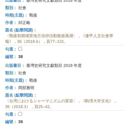
出版書目：
臺灣史研究文獻類目 2018 年度
類別：
社會
時期(主題)：
戰後
作者：
邱正略
題名 (點擊閱讀)：
〈戰後初期埔里地方信仰活動復振風潮〉，《逢甲人文社會學
報》，36（2018.6），頁77–131。
勾選：
編號：
38
出版書目：
臺灣史研究文獻類目 2018 年度
類別：
社會
時期(主題)：
戰後
作者：
岡部雅明
題名 (點擊閱讀)：
〈台湾におけるシャーマニズムの変容〉，《駒澤大学文化》，
36（2018.3），頁25–42。
勾選：
編號：
39