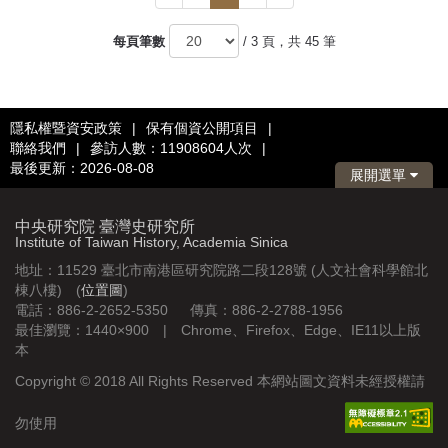
一
一
頁
頁
每頁筆數
/ 3 頁，共 45 筆
隱私權暨資安政策
|
保有個資公開項目
|
聯絡我們
|
參訪人數：11908604人次
|
最後更新：2026-08-08
展開選單
中央研究院 臺灣史研究所
Institute of Taiwan History, Academia Sinica
地址：11529 臺北市南港區研究院路二段128號 (人文社會科學館北
棟八樓) (
位置圖
)
電話：886-2-2652-5350 傳真：886-2-2788-1956
最佳瀏覽：1440×900 | Chrome、Firefox、Edge、IE11以上版
本
Copyright © 2018 All Rights Reserved 本網站圖文資料未經授權請
勿使用