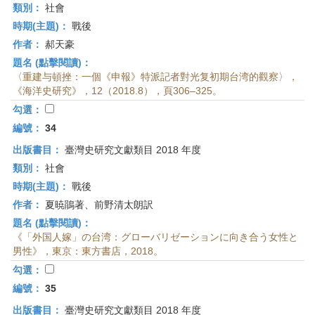
類別：
社會
時期(主題)：
戰後
作者：
郝天豪
題名 (點擊閱讀)：
〈重建与頓挫：一個《申報》特派記者對光复初期台湾的觀察〉，
《海洋史研究》，12（2018.8），頁306–325。
勾選：
編號：
34
出版書目：
臺灣史研究文獻類目 2018 年度
類別：
社會
時期(主題)：
戰後
作者：
夏暁鵑著、前野清太朗訳
題名 (點擊閱讀)：
《「外国人嫁」の台湾：グローバリゼーションに向き合う女性と
男性》，東京：東方書店，2018。
勾選：
編號：
35
出版書目：
臺灣史研究文獻類目 2018 年度