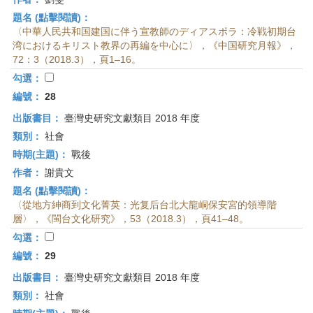
題名 (點擊閱讀)：
〈中華人民共和国建国に伴う宣教師のディアスポラ：冷戦初期台
湾におけるキリスト教界の再編を中心に〉，《中国研究月報》，
72：3（2018.3），頁1–16。
勾選：
編號：
28
出版書目：
臺灣史研究文獻類目 2018 年度
類別：
社會
時期(主題)：
戰後
作者：
謝貴文
題名 (點擊閱讀)：
〈從地方紳商到文化菁英：光复后台北大龍峒保安宮的領導階
層〉，《閩台文化研究》，53（2018.3），頁41–48。
勾選：
編號：
29
出版書目：
臺灣史研究文獻類目 2018 年度
類別：
社會