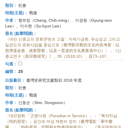
類別：
社會
時期(主題)：
戰後
作者：
쩡쯔밍（Cheng, Chih-ming）、이경원（Gyung-won
Lee）、이수현（Su-hyun Lee）
題名 (點擊閱讀)：
〈대만 신종교의 문화콘텐츠 고찰：자제기금회, 유심성교 그리고
일관도의 문화사업을 중심으로（臺灣新宗教的文化內容考察：以
慈濟基金會、維新聖教，以及一貫道的文化產業為中心）〉，《신
종교연구（新宗教研究）》，39（2018.10），頁73–107。
勾選：
編號：
25
出版書目：
臺灣史研究文獻類目 2018 年度
類別：
社會
時期(主題)：
戰後
作者：
신동순（Shin, Dongsoon）
題名 (點擊閱讀)：
〈대만영화 「군중낙원（Paradise in Service）」：「특약차실
（特約茶室）」공간과 여성 재현의 정치（臺灣電影「軍中樂
園」：「特約茶室」空間與女性再現的政治）〉，《중국문화연구