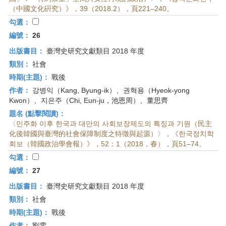
（中國文化硏究）》，39（2018.2），頁221–240。
勾選：
編號：
26
出版書目：
臺灣史研究文獻類目 2018 年度
類別：
社會
時期(主題)：
戰後
作者：
강병익（Kang, Byung-ik）、권혁용（Hyeok-yong
Kwon）、지은주（Chi, Eun-ju，池恩周）、董思齊
題名 (點擊閱讀)：
〈민주화 이후 한국과 대만의 사회보장제도의 특징과 기원（民主
化後韓國與臺灣的社會保障制度之特徵與起源）〉，《한국정치학
회보（韓國政治學會報）》，52：1（2018，春），頁51–74。
勾選：
編號：
27
出版書目：
臺灣史研究文獻類目 2018 年度
類別：
社會
時期(主題)：
戰後
作者：
劉雯