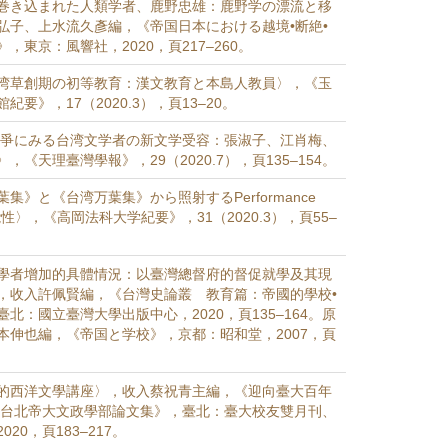
巻き込まれた人類学者、鹿野忠雄：鹿野学の漂流と移
弘子、上水流久彥編，《帝国日本における越境•断絶•
，東京：風響社，2020，頁217–260。
湾草創期の初等教育：漢文教育と本島人教員〉，《玉
要》，17（2020.3），頁13–20。
曲論爭にみる台湾文学者の新文学受容：張淑子、江肖梅、
，《天理臺灣學報》，29（2020.7），頁135–154。
集》と《台湾万葉集》から照射するPerformance
eの可能性〉，《高岡法科大学紀要》，31（2020.3），頁55–
學者增加的具體情況：以臺灣總督府的督促就學及其現
，收入許佩賢編，《台灣史論叢 教育篇：帝國的學校•
北：國立臺灣大學出版中心，2020，頁135–164。原
本伸也編，《帝国と学校》，京都：昭和堂，2007，頁
的西洋文學講座〉，收入蔡祝青主編，《迎向臺大百年
：台北帝大文政學部論文集》，臺北：臺大校友雙月刊、
20，頁183–217。