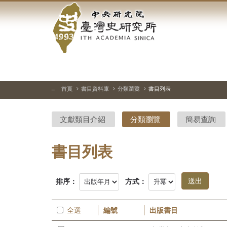
中
跳
到
央
主
要
研
內
容
究
區
塊
院-
首頁
書目資料庫
分類瀏覽
書目列表
:::
臺
文獻類目介紹
分類瀏覽
簡易查詢
灣
史
書目列表
研
排序：
方式：
究
所-
全選
編號
出版書目