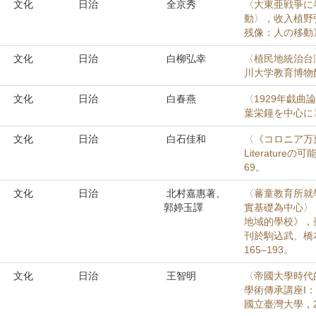
文化
日治
全京秀
〈大東亜戦爭に
動〉，收入植野
残像：人の移動》
文化
日治
白柳弘幸
〈植民地統治台
川大学教育博物館紀
文化
日治
白春燕
〈1929年戯
葉栄鐘を中心に〉
文化
日治
白石佳和
〈《コロニア万葉
Literatur
69。
文化
日治
北村嘉惠著、
〈蕃童教育所就
郭婷玉譯
實基礎為中心〉
地域的學校》，臺
刊於駒込武、橋
165–193。
文化
日治
王智明
〈帝國大學時代
學術傳承講座I
國立臺灣大學，20