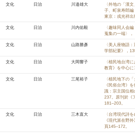
文化
日治
川邉雄大
〈外地の「漢文
子、町泉寿郎編
東京：戎光祥出版，
文化
日治
川内佑毅
〈趣味同人会編
蒐集の一端〉，《
文化
日治
山路勝彥
〈美人座物語：
学部紀要》，135
文化
日治
大岡響子
〈植民地台湾に
教育》を中心に〉
文化
日治
三尾裕子
〈植民地下の「
《民俗台湾》を
識：宗主国位相の
237。原刊於《
181–203。
文化
日治
三木直大
〈台湾現代詩を
《現代派在野外》
頁145–172。