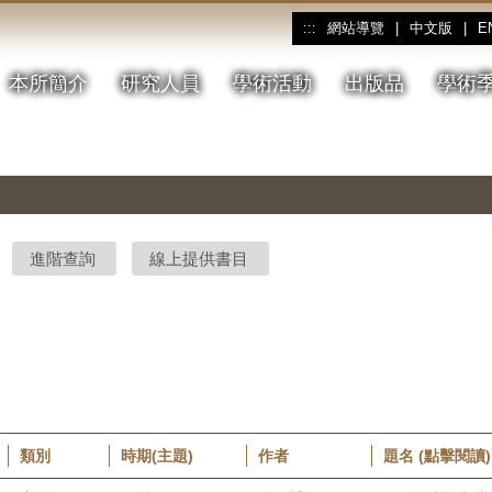
網站導覽
|
中文版
|
E
:::
本所簡介
研究人員
學術活動
出版品
學術
進階查詢
線上提供書目
類別
時期(主題)
作者
題名 (點擊閱讀)