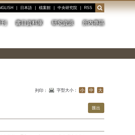
NGLISH
|
日本語
|
檔案館
|
中央研究院
|
RSS
開
啟
或
季刊
書目資料庫
研究資源
所內專區
收
合
搜
切
上
下
主
換
一
一
圖
尋
暫
張
張
連
停、
圖
圖
結
欄
播
片
片
位
放
字型大小：
小
中
大
列印：