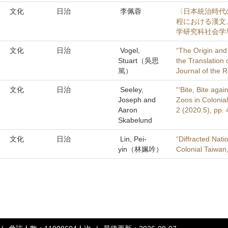
文化
日治
李佩蓉
〈日本統治時代
程における漢文
学研究科社会学専
文化
日治
Vogel,
“The Origin and 
Stuart（吳思
the Translation 
篤）
Journal of the R
文化
日治
Seeley,
“‘Bite, Bite ag
Joseph and
Zoos in Colonial
Aaron
2 (2020.5), pp.
Skabelund
文化
日治
Lin, Pei-
“Diffracted Natio
yin（林姵吟）
Colonial Taiwan