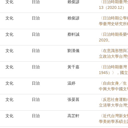
文化
日治
賴俊諺
〈日治時期臺灣
13（2020.12）
文化
日治
賴俊諺
〈日治時期公學
學臺灣史研究所碩
文化
日治
蔡軒誠
〈日治時期長榮
2020。
文化
日治
劉漢儀
〈在意識形態與
立政治大學台灣
文化
日治
黃千嘉
〈日治時期臺灣
1945）〉，國
文化
日治
温婷
〈自由女身╱生
中興大學中國文學
文化
日治
張晏菖
〈反思社會運動
立清華大學台灣
文化
日治
高芷軒
〈近代台灣新女
學美術學系碩士論