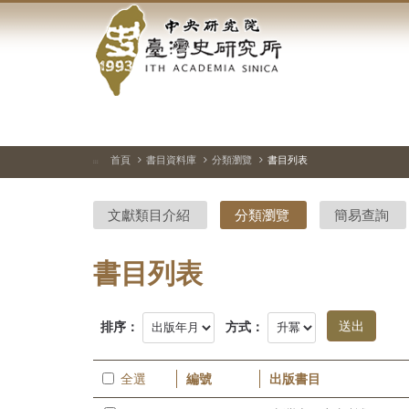
中
跳
到
央
主
要
研
內
容
究
區
塊
院-
首頁
書目資料庫
分類瀏覽
書目列表
:::
臺
文獻類目介紹
分類瀏覽
簡易查詢
灣
史
書目列表
研
排序：
方式：
究
所-
全選
編號
出版書目