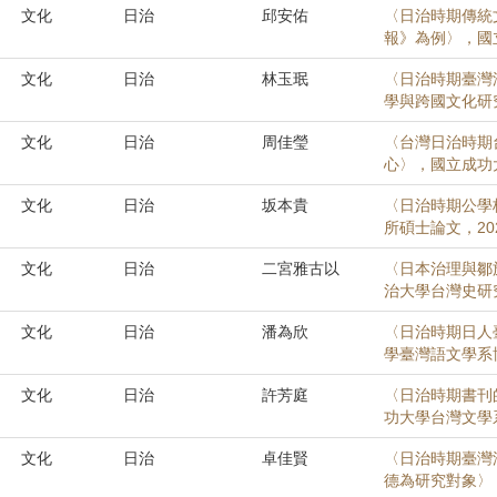
文化
日治
邱安佑
〈日治時期傳統
報》為例〉，國
文化
日治
林玉珉
〈日治時期臺灣
學與跨國文化研究
文化
日治
周佳瑩
〈台灣日治時期
心〉，國立成功
文化
日治
坂本貴
〈日治時期公學
所碩士論文，20
文化
日治
二宮雅古以
〈日本治理與鄒族
治大學台灣史研究
文化
日治
潘為欣
〈日治時期日人
學臺灣語文學系博
文化
日治
許芳庭
〈日治時期書刊的
功大學台灣文學系
文化
日治
卓佳賢
〈日治時期臺灣
德為研究對象〉