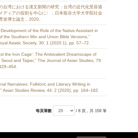
の台湾における漢文新聞の研究：台湾の近代化受容過
メディアの役割を中心に〉，日本龍谷大学大学院社会
攻博士論文，2020。
Development of the Role of the Native Assistant in
of the Southern Min and Union Bible Versions,”
oyal Asiatic Society, 30: 1 (2020.1), pp. 57–72.
ainst the Iron Cage’: The Ambivalent Dreamscape of
 Seoul and Taipei,” The Journal of Asian Studies, 79:
 429–454.
nal Narratives: Folkloric and Literary Writing in
,” Asian Studies Review, 44: 2 (2020), pp. 164–182.
每頁筆數
/ 8 頁，共 159 筆