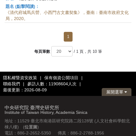
題名 (點擊閱讀)：
《清代府城馬兵營、小西門古文書契集》，臺南：臺南市政府文化
局，2020。
1
每頁筆數
/ 1 頁，共 10 筆
隱私權暨資安政策
|
保有個資公開項目
|
聯絡我們
|
參訪人數：11908604人次
|
最後更新：2026-08-09
展開選單
中央研究院 臺灣史研究所
Institute of Taiwan History, Academia Sinica
地址：11529 臺北市南港區研究院路二段128號 (人文社會科學館北
棟八樓) (
位置圖
)
電話：886-2-2652-5350 傳真：886-2-2788-1956