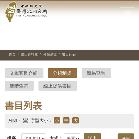
中
跳
到
點
央
主
擊
要
開
研
內
啟
容
或
究
切
上
下
主
區
換
一
一
圖
關
暫
張
張
連
塊
閉
停、
圖
圖
結
院-
播
片
片
首頁
書目資料庫
分類瀏覽
書目列表
網
放
站
臺
主
文獻類目介紹
分類瀏覽
簡易查詢
要
灣
選
進階查詢
線上提供書目
單
史
研
書目列表
究
字型大小：
小
中
大
列印：
所-
排序：
方式：