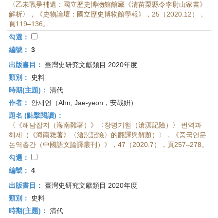
〈乙未戰爭補遺：國立歷史博物館館藏《清苗栗縣令李尉山家書》
解析〉，《史物論壇：國立歷史博物館學報》，25（2020.12），
頁119–136。
勾選：
編號：
3
出版書目：
臺灣史研究文獻類目 2020年度
類別：
史料
時期(主題)：
清代
作者：
안재연（Ahn, Jae-yeon，安哉姸）
題名 (點擊閱讀)：
〈《해남잡저（海南雜著）》〈창명기험（滄溟記險）〉 번역과
해제（《海南雜著》〈滄溟記險〉的翻譯與解題）〉，《중국언문
논역총간（中國語文論譯叢刊）》，47（2020.7），頁257–278。
勾選：
編號：
4
出版書目：
臺灣史研究文獻類目 2020年度
類別：
史料
時期(主題)：
清代