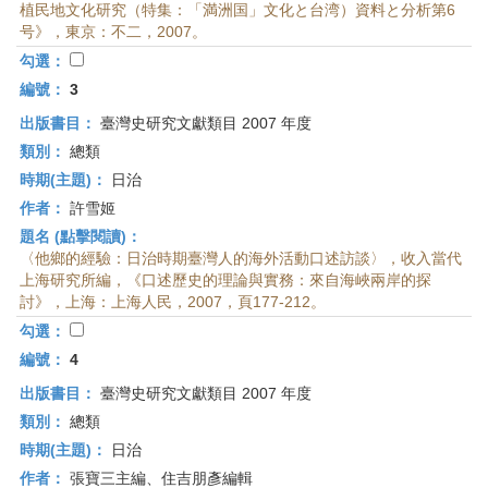
植民地文化研究（特集：「満洲国」文化と台湾）資料と分析第6
号》，東京：不二，2007。
勾選：
編號：
3
出版書目：
臺灣史研究文獻類目 2007 年度
類別：
總類
時期(主題)：
日治
作者：
許雪姬
題名 (點擊閱讀)：
〈他鄉的經驗：日治時期臺灣人的海外活動口述訪談〉，收入當代
上海研究所編，《口述歷史的理論與實務：來自海峽兩岸的探
討》，上海：上海人民，2007，頁177-212。
勾選：
編號：
4
出版書目：
臺灣史研究文獻類目 2007 年度
類別：
總類
時期(主題)：
日治
作者：
張寶三主編、住吉朋彥編輯