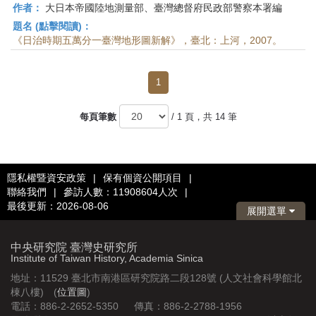
作者：
大日本帝國陸地測量部、臺灣總督府民政部警察本署編
題名 (點擊閱讀)：
《日治時期五萬分一臺灣地形圖新解》，臺北：上河，2007。
1
每頁筆數
/ 1 頁，共 14 筆
隱私權暨資安政策
|
保有個資公開項目
|
聯絡我們
|
參訪人數：11908604人次
|
最後更新：2026-08-06
展開選單
中央研究院 臺灣史研究所
Institute of Taiwan History, Academia Sinica
地址：11529 臺北市南港區研究院路二段128號 (人文社會科學館北
棟八樓) (
位置圖
)
電話：886-2-2652-5350 傳真：886-2-2788-1956