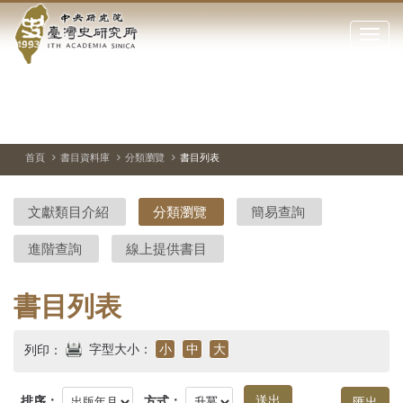
中
跳
到
點
央
主
擊
要
開
研
內
啟
容
或
究
切
上
下
主
區
換
一
一
圖
關
暫
張
張
連
塊
閉
停、
圖
圖
結
院-
播
片
片
首頁
書目資料庫
分類瀏覽
書目列表
網
放
站
臺
主
文獻類目介紹
分類瀏覽
簡易查詢
要
灣
選
進階查詢
線上提供書目
單
史
研
書目列表
究
字型大小：
小
中
大
列印：
所-
排序：
方式：