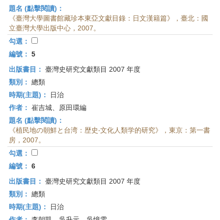
題名 (點擊閱讀)：
《臺灣大學圖書館藏珍本東亞文獻目錄：日文漢籍篇》，臺北：國
立臺灣大學出版中心，2007。
勾選：
編號：
5
出版書目：
臺灣史研究文獻類目 2007 年度
類別：
總類
時期(主題)：
日治
作者：
崔吉城、原田環編
題名 (點擊閱讀)：
《植民地の朝鮮と台湾：歴史‧文化人類学的研究》，東京：第一書
房，2007。
勾選：
編號：
6
出版書目：
臺灣史研究文獻類目 2007 年度
類別：
總類
時期(主題)：
日治
作者：
李朝凱、吳升元、吳憶雯