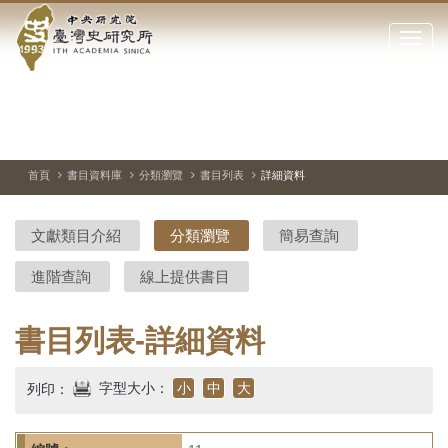
中
跳
到
點
央
主
擊
要
開
研
內
啟
容
或
究
切
上
下
主
區
換
一
一
圖
關
暫
張
張
連
塊
閉
停、
圖
圖
結
院-
播
片
片
首頁
書目資料庫
分類瀏覽
書目列表
詳細資料
網
放
站
臺
主
文獻類目介紹
分類瀏覽
簡易查詢
要
灣
選
進階查詢
線上提供書目
單
史
研
書目列表-詳細資料
究
字型大小：
小
中
大
列印：
所-