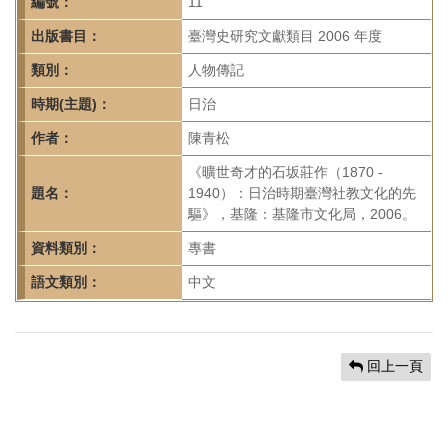
首
編號：
11
頁
出版書目：
臺灣史研究文獻類目 2006 年度
類別：
人物傳記
時期(主題)：
日治
作者：
陳青松
《曠世奇才的石坂莊作（1870 -
題名：
1940）：日治時期臺灣社教文化的先
驅》，基隆：基隆市文化局，2006。
資料類別：
專書
語文類別：
中文
回上一頁