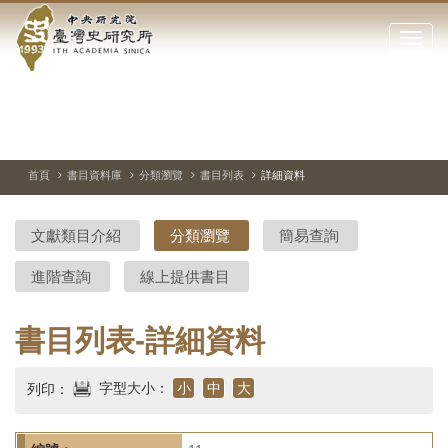
中
跳
到
點
央
主
擊
要
開
研
內
啟
容
或
究
切
上
下
主
區
換
一
一
圖
關
暫
張
張
連
塊
閉
停、
圖
圖
結
院-
播
片
片
首頁
書目資料庫
分類瀏覽
書目列表
詳細資料
網
放
站
臺
主
文獻類目介紹
分類瀏覽
簡易查詢
要
灣
選
進階查詢
線上提供書目
單
史
研
書目列表-詳細資料
究
字型大小：
小
中
大
列印：
所-