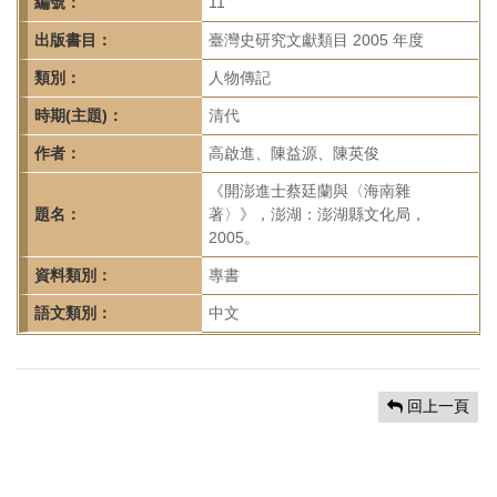
首
編號：
11
頁
出版書目：
臺灣史研究文獻類目 2005 年度
類別：
人物傳記
時期(主題)：
清代
作者：
高啟進、陳益源、陳英俊
《開澎進士蔡廷蘭與〈海南雜
題名：
著〉》，澎湖：澎湖縣文化局，
2005。
資料類別：
專書
語文類別：
中文
回上一頁