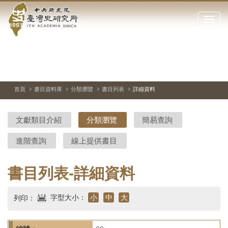
中
跳
到
點
央
主
擊
要
開
研
內
啟
容
或
究
切
上
下
主
區
換
一
一
圖
關
暫
張
張
連
塊
閉
停、
圖
圖
結
院-
播
片
片
首頁
書目資料庫
分類瀏覽
書目列表
詳細資料
網
放
站
臺
主
文獻類目介紹
分類瀏覽
簡易查詢
要
灣
選
進階查詢
線上提供書目
單
史
研
書目列表-詳細資料
究
字型大小：
小
中
大
列印：
所-