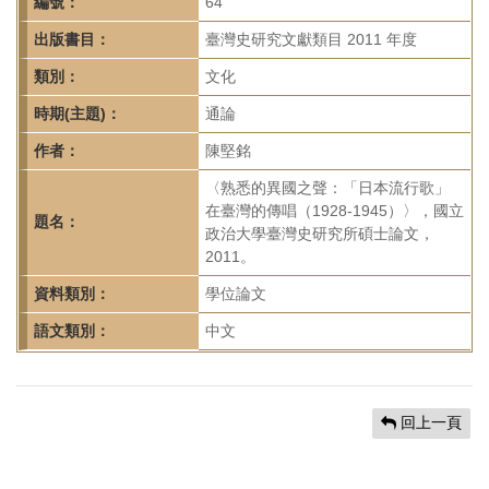
首
編號：
64
頁
出版書目：
臺灣史研究文獻類目 2011 年度
類別：
文化
時期(主題)：
通論
作者：
陳堅銘
〈熟悉的異國之聲：「日本流行歌」
在臺灣的傳唱（1928-1945）〉，國立
題名：
政治大學臺灣史研究所碩士論文，
2011。
資料類別：
學位論文
語文類別：
中文
回上一頁