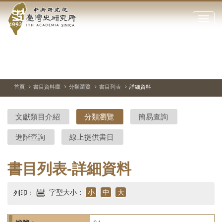
中
跳
到
點
央
主
擊
要
開
研
內
啟
容
或
究
切
上
下
主
區
換
一
一
圖
關
暫
張
張
連
塊
閉
停、
圖
圖
結
院-
播
片
片
首頁
書目資料庫
分類瀏覽
書目列表
詳細資料
網
放
站
臺
主
文獻類目介紹
分類瀏覽
簡易查詢
要
灣
選
進階查詢
線上提供書目
單
史
研
書目列表-詳細資料
究
字型大小：
小
中
大
列印：
所-